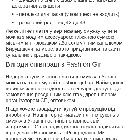
декоративна кишеня;
- петельки для паска (у комплект не входить);
- розмірний ряд – від 42 до 48.
Легке літнє плаття у вертикальну смужку купити
можна з модним аксесуаром: пляжною сумкою,
міським міні-рюкзаком або солом'яним капелюхом.
Вирушаючи на море, варто придивитися на сайті
купальник з красивою накидкою.
Вигоди співпраці з Fashion Girl
Недорого купити літнє плаття в смужку в Україні
можна на нашому сайті fashion-girl.ua. Наймодніші
новинки жіночого одягу та аксесуарів доступні до
замовлення роздрібним клієнтам, дропшіперам,
організаторам СП, оптовикам.
Якщо хочете заощадити, купуйте продукцію від
виробника. Наш інтернет-магазин літніх суконь в
смужку в Україні постійно поповнює свій
асортимент. Свіжі надходження можна подивитися
в розділах «Новинки» та «Розпродаж». Ми
пропонуємо зручні способи оплати, кілька видів