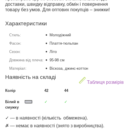
доставки, швидку відправку, обмін і повернення
товару без умов. Для оптових покупців – знижки!
Характеристики
Стиль:
Молодіжний
Фасон:
Плаття-тюльпан
Сезон:
Літо
Довжина від плеча:
95-98 см
Матеріал:
Віскоза, джинс-коттон
Наявність на складі
Таблиця розмірів
Колір
42
44
Білий в
✓
✓
смужку
✓ — в наявності (кількість обмежена).
✗
— немає в наявності (знято з виробництва).