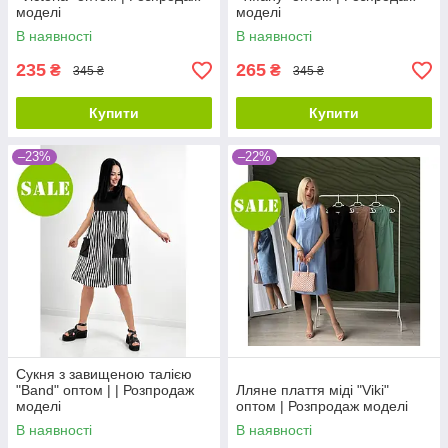
моделі
моделі
В наявності
В наявності
235
265
₴
₴
345 ₴
345 ₴
Купити
Купити
–23%
–22%
Сукня з завищеною талією
"Band" оптом | | Розпродаж
Лляне плаття міді "Viki"
моделі
оптом | Розпродаж моделі
В наявності
В наявності