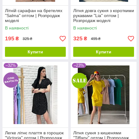
Літній сарафан на бретелях
Літня довга сукня з короткими
"Salma" оптом | Розпродаж
рукавами "Lia" оптом |
моделі
Розпродаж моделі
В наявності
В наявності
195
325
₴
₴
325 ₴
495 ₴
Купити
Купити
–32%
–23%
Легке літнє плаття в горошок
Літня сукня з кишенями
"Victoria" оптом | Розпродаж
"Tiffany" оптом | Розпродаж