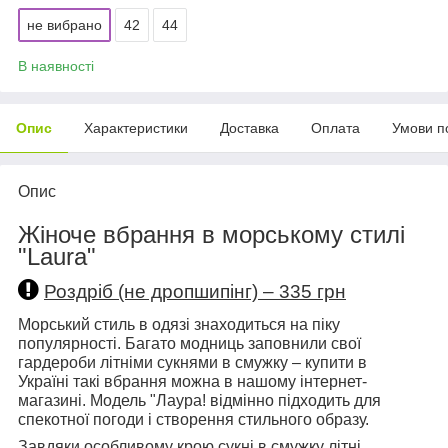
не вибрано
42
44
В наявності
Опис
Характеристики
Доставка
Оплата
Умови п
Опис
Жіноче вбрання в морському стилі
"Laura"
Роздріб (не дропшипінг) – 335 грн
Морський стиль в одязі знаходиться на піку
популярності. Багато модниць заповнили свої
гардероби літніми сукнями в смужку – купити в
Україні такі вбрання можна в нашому інтернет-
магазині. Модель "Лаура! відмінно підходить для
спекотної погоди і створення стильного образу.
Завдяки особливому крою сукні в смужку літні,