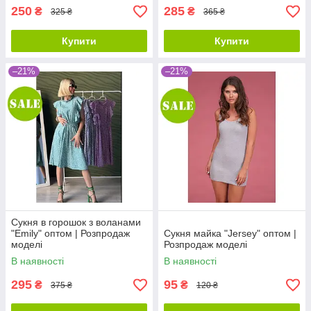
250
285
₴
₴
325 ₴
365 ₴
Купити
Купити
–21%
–21%
Сукня в горошок з воланами
"Emily" оптом | Розпродаж
Сукня майка "Jersey" оптом |
моделі
Розпродаж моделі
В наявності
В наявності
295
95
₴
₴
375 ₴
120 ₴