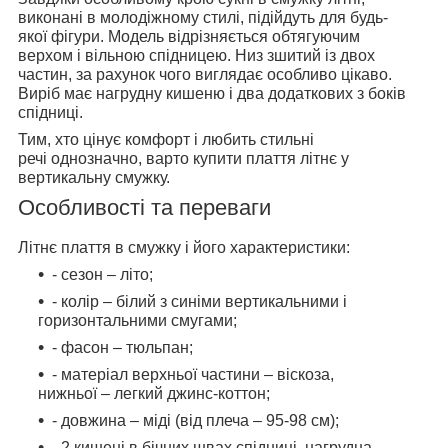
виконані в молодіжному стилі, підійдуть для будь-
якої фігури. Модель відрізняється обтягуючим
верхом і вільною спідницею. Низ зшитий із двох
частин, за рахунок чого виглядає особливо цікаво.
Виріб має нагрудну кишеню і два додаткових з боків
спідниці.
Тим, хто цінує комфорт і любить стильні
речі однозначно, варто купити плаття літнє у
вертикальну смужку.
Особливості та переваги
Літнє плаття в смужку і його характеристики:
- сезон – літо;
- колір – білий з синіми вертикальними і
горизонтальними смугами;
- фасон – тюльпан;
- матеріал верхньої частини – віскоза,
нижньої – легкий джинс-коттон;
- довжина – міді (від плеча – 95-98 см);
- 2 кишені в бічних швах спідниці, нагрудна