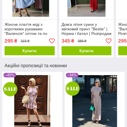
Жіноче плаття міді з
Довга літня сукня у
Жіно
короткими рукавами
квітковий принт "Bestie" |
"Вал
"Валенсія" оптом та по
Норма і батал | Розпродаж
Розп
дропшипінгу | Норма |
моделі
295
345
295
₴
₴
315 ₴
385 ₴
Розпродаж моделі
Купити
Купити
Акційні пропозиції та новинки
–40%
–34%