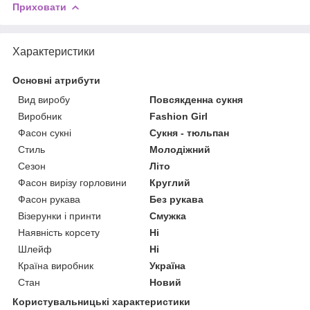
Приховати
Характеристики
Основні атрибути
Вид виробу
Повсякденна сукня
Виробник
Fashion Girl
Фасон сукні
Сукня - тюльпан
Стиль
Молодіжний
Сезон
Літо
Фасон вирізу горловини
Круглий
Фасон рукава
Без рукава
Візерунки і принти
Смужка
Наявність корсету
Ні
Шлейф
Ні
Країна виробник
Україна
Стан
Новий
Користувальницькі характеристики