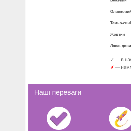
Бежевий
Оливкови
Темно-син
Жовтий
Лавандов
✓ — в ная
✗
— немає
Наші переваги