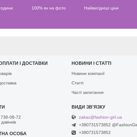
 години
100% як на фото
Найвигідніші ціни
ОПЛАТИ І ДОСТАВКИ
НОВИНИ І СТАТТІ
оварів
Новини компанії
доставка
Статті
Часті запитання
zakaz@fashion-girl.ua
 738-08-72
дзвінків
+380731573852 @FashionGi
+380731573852