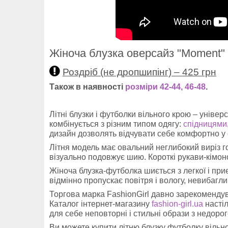
Жіноча блузка оверсайз "Moment"
Роздріб (не дропшипінг) – 425 грн
Також в наявності
розміри 42-44, 46-48
.
Літні блузки і футболки вільного крою – універ
комбінується з різним типом одягу:
спідницями
дизайн дозволять відчувати себе комфортно у ф
Літня модель має овальний неглибокий виріз го
візуально подовжує шию. Короткі рукави-кімоно
Жіноча блузка-футболка шиється з легкої і при
відмінно пропускає повітря і вологу, невибагли
Торгова марка FashionGirl давно зарекомендув
Каталог інтернет-магазину
fashion-girl.ua
настіл
для себе неповторні і стильні образи з недорого
Ви можете купити літню блузку футболку вільно