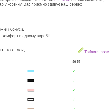
ар у корзину! Вас приємно здивує наш сервіс:
ижки і бонуси.
 і комфорт в одному виробі!
ть на складі
Таблиця розм
50-52
✓
✓
✓
✓