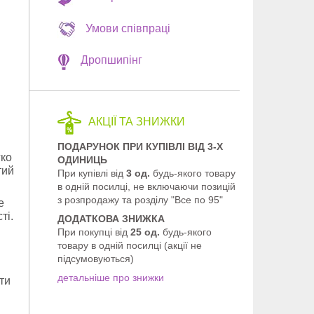
Умови співпраці
Дропшипінг
АКЦІЇ ТА ЗНИЖКИ
ПОДАРУНОК ПРИ КУПІВЛІ ВІД 3-Х
гко
ОДИНИЦЬ
тий
При купівлі від
3 од.
будь-якого товару
в одній посилці, не включаючи позицій
з розпродажу та розділу "Все по 95"
е
ті.
ДОДАТКОВА ЗНИЖКА
При покупці від
25 од.
будь-якого
товару в одній посилці (акції не
підсумовуються)
.
детальніше про знижки
ти