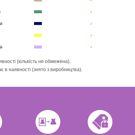
✓
й
✓
ій
✓
✓
ий
✓
вності (кількість не обмежена).
 в наявності (знято з виробництва).