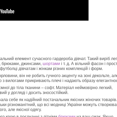
сальний елемент сучасного гардероба дівчат. Такий виріб ле
, брюками, джинсами,
шортами
і т. д. А вільний фасон і прос
утболці дівчатам і жінкам різних комплекцій і форм.
рловини, він не робить гучного акценту на зоні декольте, ал
 з вилогами прикривають плечі і надають образу елегантнос
ємної до тіла тканини – софт. Матеріал неймовірно легкий,
вий у догляді і досить зносостійкий.
ала себе як надійний постачальник якісних жіночих товарів
ьки різноманітний, що всі модниці України можуть створюва
го, але якісної одягу.
го крою в поєднанні з літніми
брюками
на ваш смак. Якщо