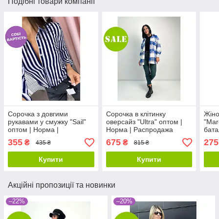
Подібні товари компанії
Сорочка з довгими
Сорочка в клітинку
Жіно
рукавами у смужку "Sail"
оверсайз "Ultra" оптом |
"Mar
оптом | Норма |
Норма | Распродажа
бата
Розпродаж моделі
модели
355
675
275
₴
₴
435 ₴
815 ₴
Купити
Купити
Акційні пропозиції та новинки
–22%
–20%