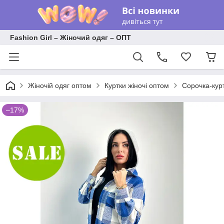
Fashion Girl – Жіночий одяг – ОПТ
Жіночій одяг оптом
Куртки жіночі оптом
Сорочка-курт
–17%