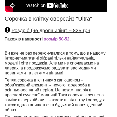
Сорочка в клітку оверсайз "Ultra"
Роздріб (не дропшипінг) – 825 грн
Також в наявності
розмір 50-52
.
Ви вже не раз переконувалися в тому, що в нашому
інтернет-магазині зібрані тільки найактуальніші
моделі і хіти продажів. Але ми не спочиваємо на
лаврах, а продовжуємо радувати вас модними
новинками та легкими цінами!
Тепла сорочка в клітинку з капюшоном –
обов'язковий елемент жіночого гардероба в
осінньо-весняний період. Це незамінна річ в
арсеналі сучасної модниці! Така сорочка з легкістю
замінить верхній одяг, захистить від вітру і холоду, а
також вдало впишеться в будь-який повсякденний
образ.
Подовжена тепла сорочка куртка в клітину має такі