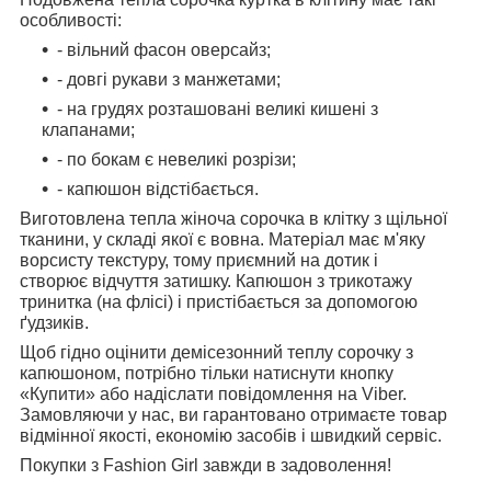
особливості:
- вільний фасон оверсайз;
- довгі рукави з манжетами;
- на грудях розташовані великі кишені з
клапанами;
- по бокам є невеликі розрізи;
- капюшон відстібається.
Виготовлена тепла жіноча сорочка в клітку з щільної
тканини, у складі якої є вовна. Матеріал має м'яку
ворсисту текстуру, тому приємний на дотик і
створює відчуття затишку. Капюшон з трикотажу
тринитка (на флісі) і пристібається за допомогою
ґудзиків.
Щоб гідно оцінити демісезонний теплу сорочку з
капюшоном, потрібно тільки натиснути кнопку
«Купити» або надіслати повідомлення на Viber.
Замовляючи у нас, ви гарантовано отримаєте товар
відмінної якості, економію засобів і швидкий сервіс.
Покупки з Fashion Girl завжди в задоволення!