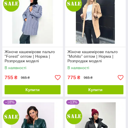
Жіноче кашемірове пальто
Жіноче кашемірове пальто
"Forest" оптом | Норма |
"Mohito" оптом | Норма |
Розпродаж моделі
Розпродаж моделі
В наявності
В наявності
755
775
₴
₴
965 ₴
965 ₴
Купити
Купити
–18%
–13%