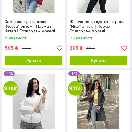
Замшева куртка-жакет
Жіноча легка куртка шкіряна
"Nessa" оптом I Норма і
"Nika" оптом | Норма |
батал I Розпродаж моделі
Розпродаж моделі
В наявності
В наявності
595
395
₴
₴
675 ₴
445 ₴
Купити
Купити
–9%
–8%