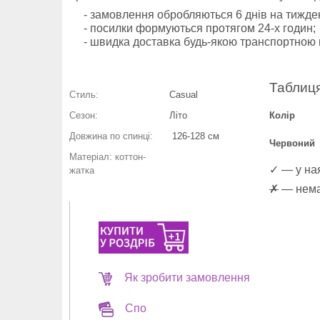
- замовлення обробляються 6 днів на тижде
- посилки формуються протягом 24-х годин;
- швидка доставка будь-якою транспортною 
Таблиця
Стиль:
Casual
Сезон:
Літо
Колір
Довжина по спинці:
126-128 см
Червоний
Матеріал: коттон-
✓ — у ная
жатка
✗
— немає
Як зробити замовлення
Спо