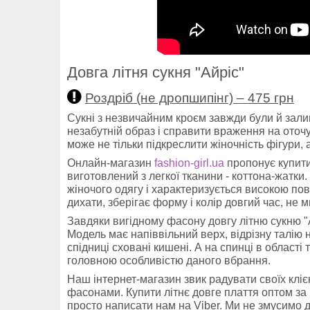
Довга літня сукня "Айріс"
Роздріб (не дропшипінг) – 475 грн
Сукні з незвичайним кроєм завжди були й зал
незабутній образ і справити враження на оточу
може не тільки підкреслити жіночність фігури,
Онлайн-магазин
fashion-girl.ua
пропонує купити
виготовлений з легкої тканини - коттона-жатки
жіночого одягу і характеризується високою пов
дихати, зберігає форму і колір довгий час, не м
Завдяки вигідному фасону довгу літню сукню "
Модель має напіввільний верх, відрізну талію н
спідниці сховані кишені. А на спинці в області
головною особливістю даного вбрання.
Наш інтернет-магазин звик радувати своїх кліє
фасонами. Купити літнє довге плаття оптом за
просто написати нам на Viber. Ми не змусимо д