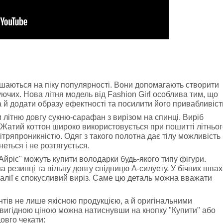
ишаються на піку популярності. Вони допомагають створити
ючих. Нова літня модель від Fashion Girl особлива тим, що
 а й додати образу ефектності та посилити його привабливіст
 літню довгу сукню-сарафан з вирізом на спинці. Виріб
. Жатий коттон широко використовується при пошитті літньо
ітряпроникністю. Одяг з такого полотна дає тілу можливість
неться і не розтягується.
Айріс" можуть купити володарки будь-якого типу фігури.
а резинці та вільну довгу спідницю А-силуету. У бічних швах
 талії є спокусливий виріз. Саме цю деталь можна вважати
нтів не лише якісною продукцією, а й оригінальними
 вигідною ціною можна натиснувши на кнопку "Купити" або
овго чекати: