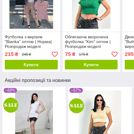
Футболка з вирізом
Облягаюча вкорочена
Двок
"Bianka" оптом | Норма|
футболка "Kim" оптом |
"Butt
Розпродаж моделі
Розпродаж моделі
виро
Розп
215
75
295
₴
₴
245 ₴
175 ₴
Купити
Купити
Акційні пропозиції та новинки
–69%
–57%