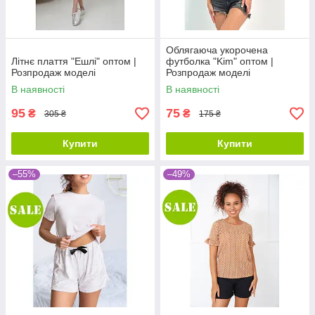
Облягаюча укорочена
Літнє плаття "Ешлі" оптом |
футболка "Kim" оптом |
Розпродаж моделі
Розпродаж моделі
В наявності
В наявності
95
75
₴
₴
305 ₴
175 ₴
Купити
Купити
–55%
–49%