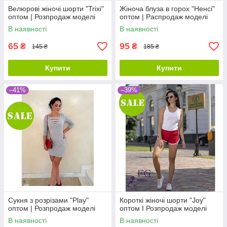
Велюрові жіночі шорти "Trixi"
Жіноча блуза в горох "Ненсі"
оптом | Розпродаж моделі
оптом | Распродаж моделі
В наявності
В наявності
65
95
₴
₴
145 ₴
185 ₴
Купити
Купити
–41%
–39%
Сукня з розрізами "Play"
Короткі жіночі шорти "Joy"
оптом | Розпродаж моделі
оптом I Розпродаж моделі
В наявності
В наявності