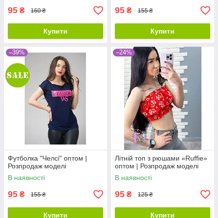
95
95
₴
₴
160 ₴
155 ₴
Купити
Купити
–39%
–24%
Футболка "Челсі" оптом |
Літній топ з рюшами «Ruffie»
Розпродаж моделі
оптом | Розпродаж моделі
В наявності
В наявності
95
95
₴
₴
155 ₴
125 ₴
Купити
Купити