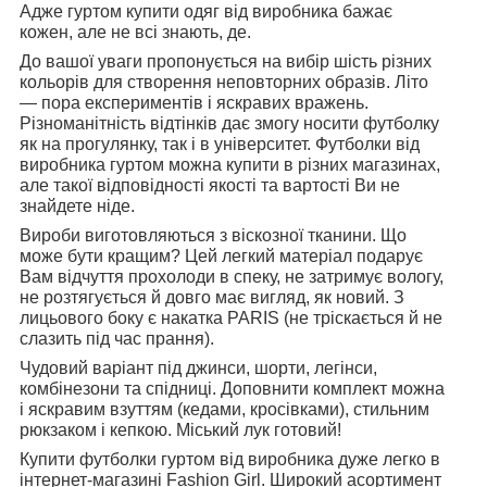
Адже гуртом купити одяг від виробника бажає
кожен, але не всі знають, де.
До вашої уваги пропонується на вибір шість різних
кольорів для створення неповторних образів. Літо
— пора експериментів і яскравих вражень.
Різноманітність відтінків дає змогу носити футболку
як на прогулянку, так і в університет. Футболки від
виробника гуртом можна купити в різних магазинах,
але такої відповідності якості та вартості Ви не
знайдете ніде.
Вироби виготовляються з віскозної тканини. Що
може бути кращим? Цей легкий матеріал подарує
Вам відчуття прохолоди в спеку, не затримує вологу,
не розтягується й довго має вигляд, як новий. З
лицьового боку є накатка PARIS (не тріскається й не
слазить під час прання).
Чудовий варіант під джинси, шорти, легінси,
комбінезони та спідниці. Доповнити комплект можна
і яскравим взуттям (кедами, кросівками), стильним
рюкзаком і кепкою. Міський лук готовий!
Купити футболки гуртом від виробника дуже легко в
інтернет-магазині Fashion Girl. Широкий асортимент