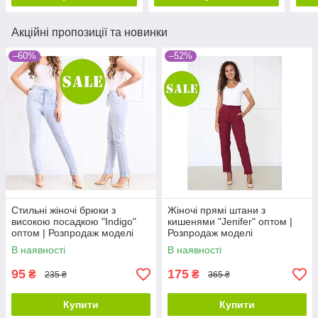
Акційні пропозиції та новинки
–60%
–52%
Стильні жіночі брюки з
Жіночі прямі штани з
високою посадкою "Indigo"
кишенями "Jenifer" оптом |
оптом | Розпродаж моделі
Розпродаж моделі
В наявності
В наявності
95
175
₴
₴
235 ₴
365 ₴
Купити
Купити