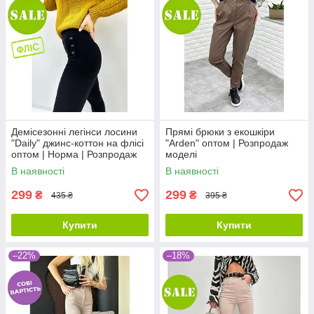
Демісезонні легінси лосини
Прямі брюки з екошкіри
"Daily" джинс-коттон на флісі
"Arden" оптом | Розпродаж
оптом | Норма | Розпродаж
моделі
моделі
В наявності
В наявності
299
299
₴
₴
435 ₴
395 ₴
Купити
Купити
–22%
–18%