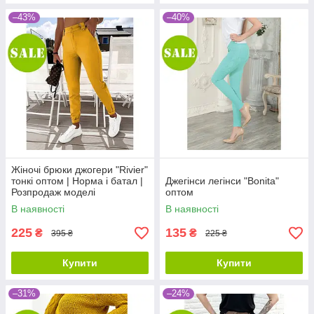
–43%
–40%
Жіночі брюки джогери "Rivier"
тонкі оптом | Норма і батал |
Джегінси легінси "Bonita"
Розпродаж моделі
оптом
В наявності
В наявності
225
135
₴
₴
395 ₴
225 ₴
Купити
Купити
–31%
–24%