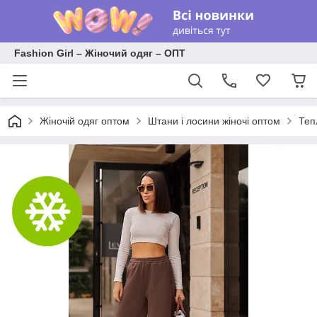
Fashion Girl – Жіночий одяг – ОПТ
Жіночій одяг оптом
Штани і лосини жіночі оптом
Теп