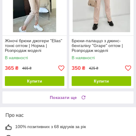
Жіночі брюки джогери "Elias"
Брюки-палаццо з джинс-
тонкі оптом | Норма |
бенгаліну "Grape" оптом |
Розпродаж моделі
Розпродаж моделі
В наявності
В наявності
365
350
₴
₴
465 ₴
425 ₴
Купити
Купити
Показати ще
Про нас
100% позитивних з 68 відгуків за рік