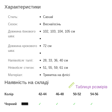
Характеристики
Стиль:
Casual
Сезон:
Весна/осінь
Довжина бокового
102, 103, 104, 105 см
шва:
Довжина крокового
72 см
шва:
Напівобсяг талії:
28, 33, 36, 40 см
Нпівобсяг стегон:
51, 55, 59, 61 см
Матеріал:
Тринитка на флісі
Наявність на складі
Таблиця розмірів
Колір
42-44
46-48
50-52
54-56
Чорний
✓
✓
✓
✓