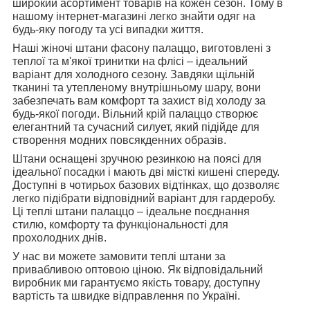
широкий асортимент товарів на кожен сезон. Тому в
нашому інтернет-магазині легко знайти одяг на
будь-яку погоду та усі випадки життя.
Наші жіночі штани фасону палаццо, виготовлені з
теплої та м'якої тринитки на флісі – ідеальний
варіант для холодного сезону. Завдяки щільній
тканині та утепленому внутрішньому шару, вони
забезпечать вам комфорт та захист від холоду за
будь-якої погоди. Вільний крій палаццо створює
елегантний та сучасний силует, який підійде для
створення модних повсякденних образів.
Штани оснащені зручною резинкою на поясі для
ідеальної посадки і мають дві місткі кишені спереду.
Доступні в чотирьох базових відтінках, що дозволяє
легко підібрати відповідний варіант для гардеробу.
Ці теплі штани палаццо – ідеальне поєднання
стилю, комфорту та функціональності для
прохолодних днів.
У нас ви можете замовити теплі штани за
привабливою оптовою ціною. Як відповідальний
виробник ми гарантуємо якість товару, доступну
вартість та швидке відправлення по Україні.