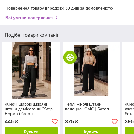
Повернення товару впродовж 30 днів за домовленістю
Всі умови повернення
Подібні товари компанії
Жіночі широкі шкіряні
Теплі жіночі штани
Жіно
штани демісезонні "Step" |
палаццо "Gait" | Батал
джог
Норма і батал
бата
445
375
395
₴
₴
Купити
Купити