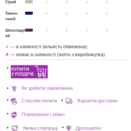
Сірий
✓
✓
✓
✓
Темно-
✓
✓
✓
✓
синій
Шоколадн
✓
✓
✓
✓
ий
✓ — в наявності (кількість обмежена).
✗
— немає в наявності (знято з виробництва).
Як зробити замовлення
Способи оплати
Варіанти доставки
Повернення і обмін
Умови співпраці
Дропшипінг