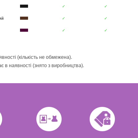
✓
✓
ий
✓
✓
✓
✓
вності (кількість не обмежена).
 в наявності (знято з виробництва).