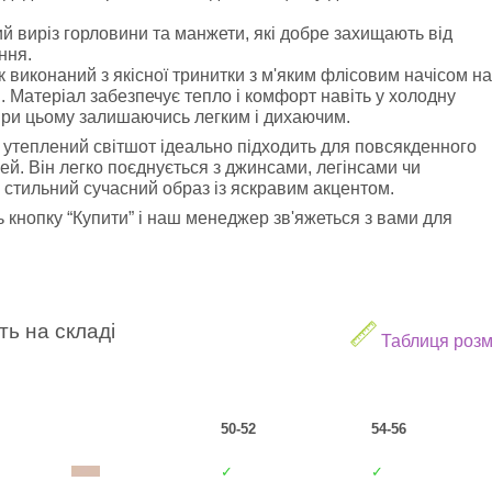
й виріз горловини та манжети, які добре захищають від
ння.
 виконаний з якісної тринитки з м'яким флісовим начісом на
. Матеріал забезпечує тепло і комфорт навіть у холодну
при цьому залишаючись легким і дихаючим.
 утеплений світшот ідеально підходить для повсякденного
ей. Він легко поєднується з джинсами, легінсами чи
тильний сучасний образ із яскравим акцентом.
 кнопку “Купити” і наш менеджер зв'яжеться з вами для
ть на складі
Таблиця розм
50-52
54-56
✓
✓