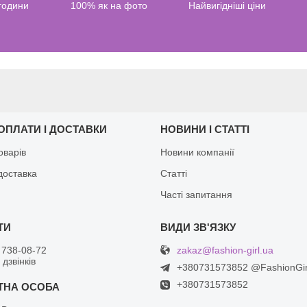
 години
100% як на фото
Найвигідніші ціни
ОПЛАТИ І ДОСТАВКИ
НОВИНИ І СТАТТІ
оварів
Новини компанії
доставка
Статті
Часті запитання
zakaz@fashion-girl.ua
 738-08-72
дзвінків
+380731573852 @FashionGi
+380731573852