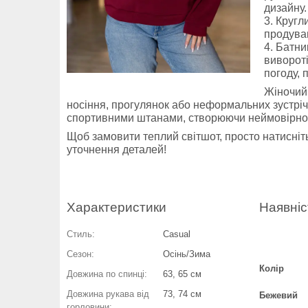
дизайну.
Кругли
продува
Батник
вивороті
погоду, 
Жіночий
носіння, прогулянок або неформальних зустріч
спортивними штанами, створюючи неймовірно с
Щоб замовити теплий світшот, просто натисніть
уточнення деталей!
Характеристики
Наявніс
Стиль:
Casual
Сезон:
Осінь/Зима
Колір
Довжина по спинці:
63, 65 см
Довжина рукава від
73, 74 см
Бежевий
горловини: