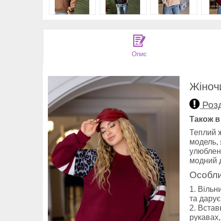
Опис
Жіноч
Розд
Також в
Теплий ж
модель, 
улюблени
модний 
Особли
Вільни
та дарує
Встав
рукавах,