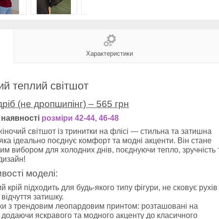
Характеристики
ий теплий світшот
ріб (не дропшипінг) – 565 грн
 наявності
розміри 42-44, 46-48
іночий світшот із тринитки на флісі — стильна та затишна
яка ідеально поєднує комфорт та модні акценти. Він стане
м вибором для холодних днів, поєднуючи тепло, зручність 
дизайн!
вості моделі:
й крій підходить для будь-якого типу фігури, не сковує рухів
 відчуття затишку.
ки з трендовим леопардовим принтом: розташовані на
 додаючи яскравого та модного акценту до класичного