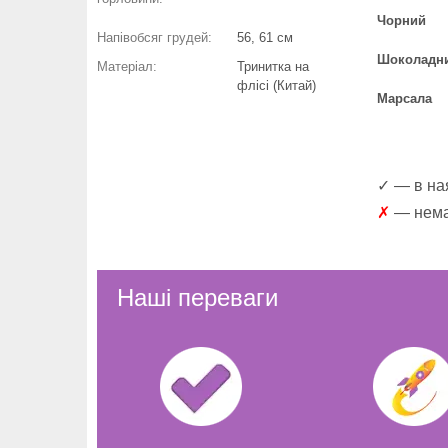
Чорний
Напівобсяг грудей:
56, 61 см
Шоколадн
Матеріал:
Тринитка на
флісі (Китай)
Марсала
✓ — в ная
✗
— немає
Наші переваги