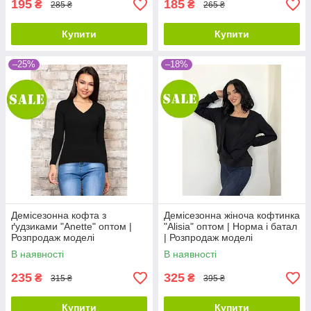
195
185
₴
₴
285 ₴
265 ₴
Купити
Купити
–25%
–18%
Демісезонна кофта з
Демісезонна жіноча кофтинка
ґудзиками "Anette" оптом |
"Alisia" оптом | Норма і батал
Розпродаж моделі
| Розпродаж моделі
В наявності
В наявності
235
325
₴
₴
315 ₴
395 ₴
Купити
Купити