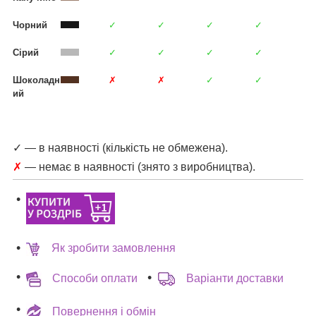
Чорний
✓
✓
✓
✓
Сірий
✓
✓
✓
✓
Шоколадн
✗
✗
✓
✓
ий
✓ — в наявності (кількість не обмежена).
✗
— немає в наявності (знято з виробництва).
Як зробити замовлення
Способи оплати
Варіанти доставки
Повернення і обмін