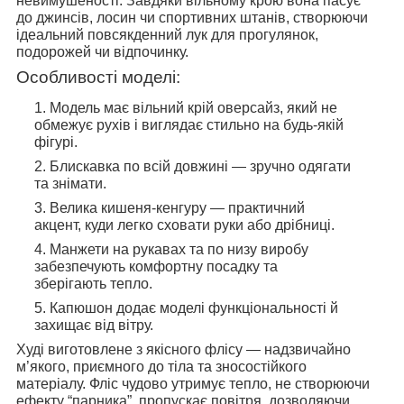
невимушеності. Завдяки вільному крою вона пасує
до джинсів, лосин чи спортивних штанів, створюючи
ідеальний повсякденний лук для прогулянок,
подорожей чи відпочинку.
Особливості моделі:
Модель має вільний крій оверсайз, який не
обмежує рухів і виглядає стильно на будь-якій
фігурі.
Блискавка по всій довжині — зручно одягати
та знімати.
Велика кишеня-кенгуру — практичний
акцент, куди легко сховати руки або дрібниці.
Манжети на рукавах та по низу виробу
забезпечують комфортну посадку та
зберігають тепло.
Капюшон додає моделі функціональності й
захищає від вітру.
Худі виготовлене з якісного флісу — надзвичайно
м’якого, приємного до тіла та зносостійкого
матеріалу. Фліс чудово утримує тепло, не створюючи
ефекту “парника”, пропускає повітря, дозволяючи