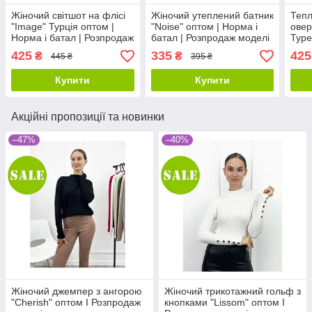
Жіночий світшот на флісі
Жіночий утеплений батник
Тепл
"Image" Турція оптом |
"Noise" оптом | Норма і
овер
Норма і батал | Розпродаж
батал | Розпродаж моделі
Туре
моделі
Розп
425
335
425
₴
₴
445 ₴
395 ₴
Купити
Купити
Акційні пропозиції та новинки
–47%
–40%
Жіночий джемпер з ангорою
Жіночий трикотажний гольф з
"Cherish" оптом I Розпродаж
кнопками "Lissom" оптом I