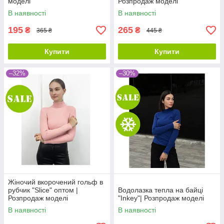
моделі
Розпродаж моделі
В наявності
В наявності
195
265
₴
₴
365 ₴
445 ₴
Купити
Купити
–32%
–30%
Жіночий вкорочений гольф в
рубчик "Slice" оптом |
Водолазка тепла на байці
Розпродаж моделі
"Inkey"| Розпродаж моделі
В наявності
В наявності