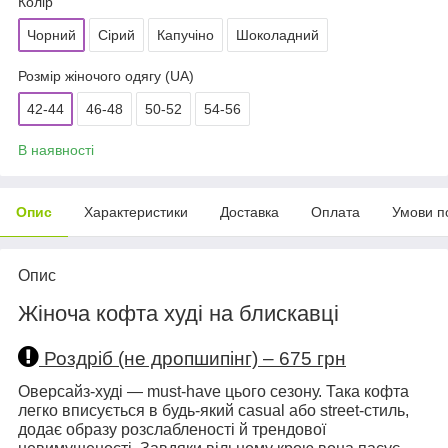
Колір
Чорний
Сірий
Капучіно
Шоколадний
Розмір жіночого одягу (UA)
42-44
46-48
50-52
54-56
В наявності
Опис
Характеристики
Доставка
Оплата
Умови п
Опис
Жіноча кофта худі на блискавці
Роздріб (не дропшипінг) – 675 грн
Оверсайз-худі — must-have цього сезону. Така кофта
легко вписується в будь-який casual або street-стиль,
додає образу розслабленості й трендової