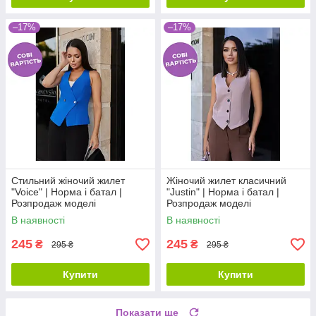
–17%
–17%
Стильний жіночий жилет
Жіночий жилет класичний
"Voice" | Норма і батал |
"Justin" | Норма і батал |
Розпродаж моделі
Розпродаж моделі
В наявності
В наявності
245
245
₴
₴
295 ₴
295 ₴
Купити
Купити
Показати ще