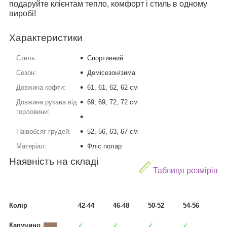
подаруйте клієнтам тепло, комфорт і стиль в одному
виробі!
Характеристики
Стиль:
Спортивний
Сезон:
Демісезон/зима
Довжина кофти:
61, 61, 62, 62 см
Довжина рукава від
69, 69, 72, 72 см
горловини:
Наівобсяг грудей:
52, 56, 63, 67 см
Матеріал:
Фліс полар
Наявність на складі
Таблиця розмірів
Колір
42-44
46-48
50-52
54-56
Капучино
✓
✓
✓
✓