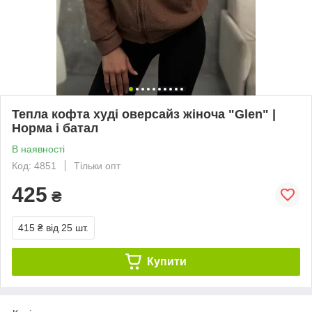
Тепла кофта худі оверсайз жіноча "Glen" |
Норма і батал
В наявності
Код: 4851
Тільки опт
425
₴
415 ₴
від 25 шт.
Купити