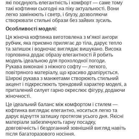
які поєднують елегантність і комфорт — саме тому
такі кофтинки сьогодні на піку актуальності. Вони
легко замінюють і светр, і блузу, дозволяючи
створювати стильні образи без зайвих зусиль.
Особливості моделі:
Ця жіноча кофтинка виготовлена з м’якої ангори
рубчик, яка приємно прилягає до тіла, дарує тепло
та затишок і водночас виглядає вишукано. Висока
горловина додає образу елегантності й робить
модель ідеальною для прохолодної погоди.
Рукава виконані з ніжного софту — легкого,
повітряного матеріалу, що красиво драпірується.
Широкі рукава з манжетами створюють стильний
акцент і підкреслюють трендовий характер моделі, а
приталений силует гарно окреслює фігуру, додаючи
жіночності.
Це ідеальний баланс між комфортом і стилем —
кофтинка виглядає елегантно, носиться легко та
дарує відчуття затишку протягом усього дня. Якісні
матеріали забезпечують гарну посадку,
довговічність і бездоганний зовнішній вигляд навіть
після багаторазового носіння.