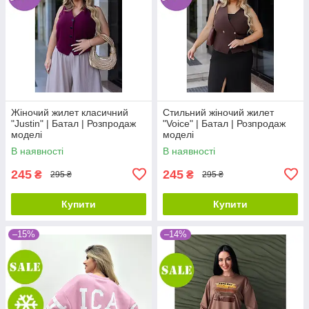
Жіночий жилет класичний
Стильний жіночий жилет
"Justin" | Батал | Розпродаж
"Voice" | Батал | Розпродаж
моделі
моделі
В наявності
В наявності
245
245
₴
₴
295 ₴
295 ₴
Купити
Купити
–15%
–14%