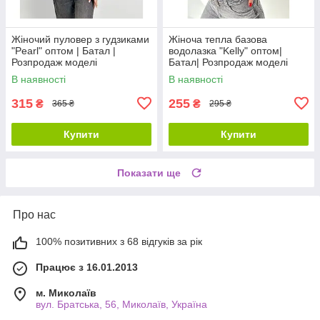
Жіночий пуловер з гудзиками
Жіноча тепла базова
"Pearl" оптом | Батал |
водолазка "Kelly" оптом|
Розпродаж моделі
Батал| Розпродаж моделі
В наявності
В наявності
315
255
₴
₴
365 ₴
295 ₴
Купити
Купити
Показати ще
Про нас
100% позитивних з 68 відгуків за рік
Працює з 16.01.2013
м. Миколаїв
вул. Братська, 56, Миколаїв, Україна