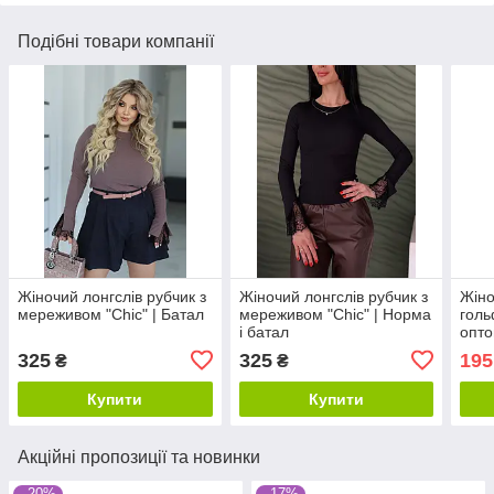
Подібні товари компанії
Жіночий лонгслів рубчик з
Жіночий лонгслів рубчик з
Жіно
мереживом "Chic" | Батал
мереживом "Chic" | Норма
голь
і батал
опто
325
325
195
₴
₴
Купити
Купити
Акційні пропозиції та новинки
–20%
–17%