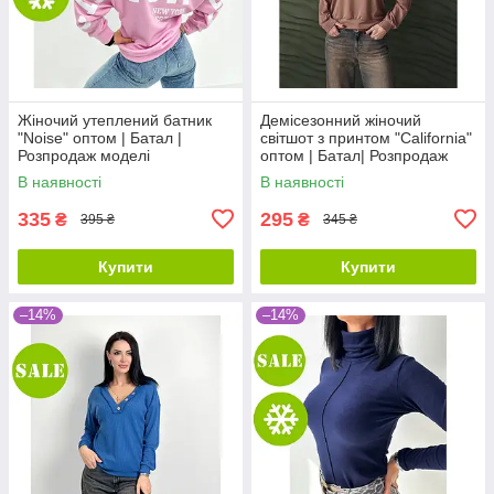
Жіночий утеплений батник
Демісезонний жіночий
"Noise" оптом | Батал |
світшот з принтом "California"
Розпродаж моделі
оптом | Батал| Розпродаж
моделі
В наявності
В наявності
335
295
₴
₴
395 ₴
345 ₴
Купити
Купити
–14%
–14%