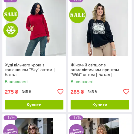
Худі вільного крою з
Жіночий світшот з
капюшоном "Sky" оптом |
анімалістичним принтом
Батал
"Wild" оптом | Батал |
Розпродаж моделі
В наявності
В наявності
275
285
₴
₴
345 ₴
345 ₴
Купити
Купити
–17%
–17%