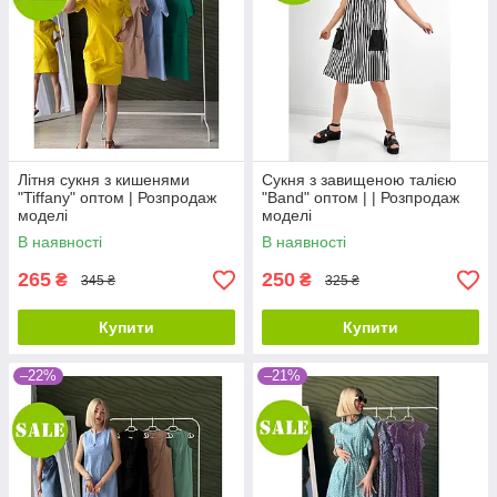
Літня сукня з кишенями
Сукня з завищеною талією
"Tiffany" оптом | Розпродаж
"Band" оптом | | Розпродаж
моделі
моделі
В наявності
В наявності
265
250
₴
₴
345 ₴
325 ₴
Купити
Купити
–22%
–21%