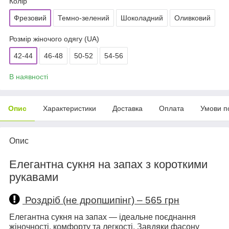
Колір
Фрезовий
Темно-зелений
Шоколадний
Оливковий
Розмір жіночого одягу (UA)
42-44
46-48
50-52
54-56
В наявності
Опис
Характеристики
Доставка
Оплата
Умови п
Опис
Елегантна сукня на запах з короткими
рукавами
Роздріб (не дропшипінг) – 565 грн
Елегантна сукня на запах — ідеальне поєднання
жіночності, комфорту та легкості. Завдяки фасону