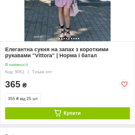
Елегантна сукня на запах з короткими
рукавами "Vittora" | Норма і батал
В наявності
Код: 9051
Тільки опт
365
₴
355 ₴
від 25 шт.
Купити