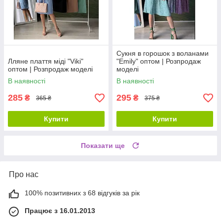
Сукня в горошок з воланами
Лляне плаття міді "Viki"
"Emily" оптом | Розпродаж
оптом | Розпродаж моделі
моделі
В наявності
В наявності
285
295
₴
₴
365 ₴
375 ₴
Купити
Купити
Показати ще
Про нас
100% позитивних з 68 відгуків за рік
Працює з 16.01.2013