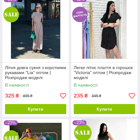
Літня довга сукня з короткими
Легке літнє плаття в горошок
рукавами "Lia" оптом |
"Victoria" оптом | Розпродаж
Розпродаж моделі
моделі
В наявності
В наявності
325
235
₴
₴
495 ₴
345 ₴
Купити
Купити
–23%
–23%