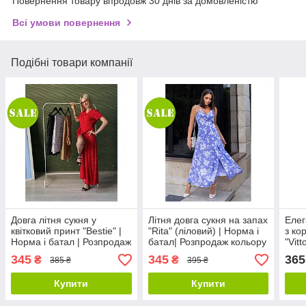
Повернення товару впродовж 30 днів за домовленістю
Всі умови повернення
Подібні товари компанії
Довга літня сукня у
Літня довга сукня на запах
Елег
квітковий принт "Bestie" |
"Rita" (ліловий) | Норма і
з ко
Норма і батал | Розпродаж
батал| Розпродаж кольору
"Vitt
моделі
345
345
365
₴
₴
385 ₴
395 ₴
Купити
Купити