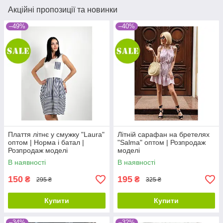
Акційні пропозиції та новинки
–49%
–40%
Плаття літнє у смужку "Laura"
Літній сарафан на бретелях
оптом | Норма і батал |
"Salma" оптом | Розпродаж
Розпродаж моделі
моделі
В наявності
В наявності
150
195
₴
₴
295 ₴
325 ₴
Купити
Купити
–34%
–32%