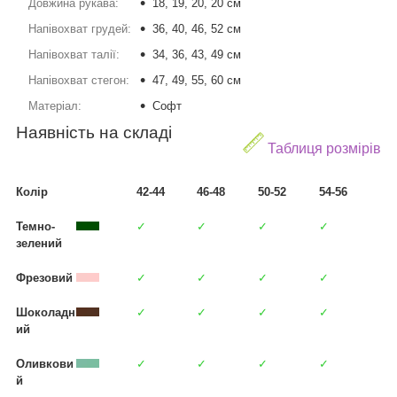
Довжина рукава:
18, 19, 20, 20 см
Напівохват грудей:
36, 40, 46, 52 см
Напівохват талії:
34, 36, 43, 49 см
Напівохват стегон:
47, 49, 55, 60 см
Матеріал:
Софт
Наявність на складі
Таблиця розмірів
Колір
42-44
46-48
50-52
54-56
Темно-
✓
✓
✓
✓
зелений
Фрезовий
✓
✓
✓
✓
Шоколадн
✓
✓
✓
✓
ий
Оливкови
✓
✓
✓
✓
й