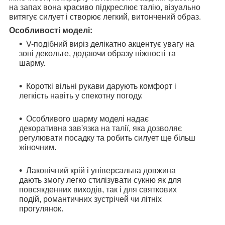
на запах вона красиво підкреслює талію, візуально
витягує силует і створює легкий, витончений образ.
Особливості моделі:
V-подібний виріз делікатно акцентує увагу на
зоні декольте, додаючи образу ніжності та
шарму.
Короткі вільні рукави дарують комфорт і
легкість навіть у спекотну погоду.
Особливого шарму моделі надає
декоративна зав'язка на талії, яка дозволяє
регулювати посадку та робить силует ще більш
жіночним.
Лаконічний крій і універсальна довжина
дають змогу легко стилізувати сукню як для
повсякденних виходів, так і для святкових
подій, романтичних зустрічей чи літніх
прогулянок.