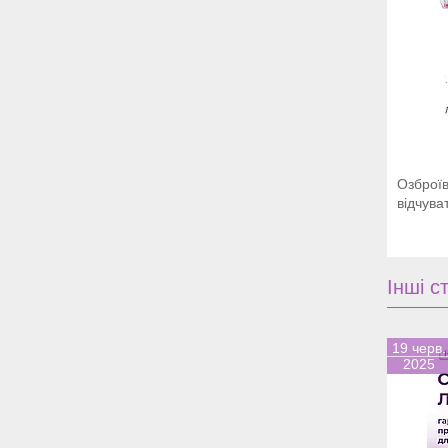
Озброїв
відчува
Інші ст
19 черв.
2025