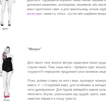
декольте. Підбираючи вбрання т
аким чином,
вашими ві
доповнені кишенями, аплікаціями, вишивкою або масив
максі однотонної гами, а для прихильниць штанів підій
аксесуари
: намиста, кольє, хустки або шарфики вишу
"Яблуко"
Для такого типу жіночої фігури характерні пишні груди
стрункі ніжки. Тому наша мета - підібрати одяг, візу
схуднути?» вирішуємо продуманої розстановкою акцен
Отже, робимо ставку на ноги і верх, вуалируя «важку
мають V - і U-подібний виріз, для особливих ж випадк
легкі драпірування. Для буднів вибирайте широкі штан
облягають блузки, розкльошені від грудей, проте, важ
наметом зібрався в похід туриста.