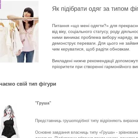
Як підібрати одяг за типом фі
Питання «що мені одягти?» для прекрасної
від віку, соціального статусу, роду діяльн
ними виникає проблема вибору наряду, вмі
демонструє переваги. Для цього не зайви
чим керуватися, щоб радіти обновкам.
Викладені нижче рекомендації допоможуть 
пріоритети при створенні гармонійного ви
чаємо свій тип фігури
"Груша"
Представниць грушоподібної типу відрізняють виразна 
Основне завдання власниць типу «Груша» - зрівноважи