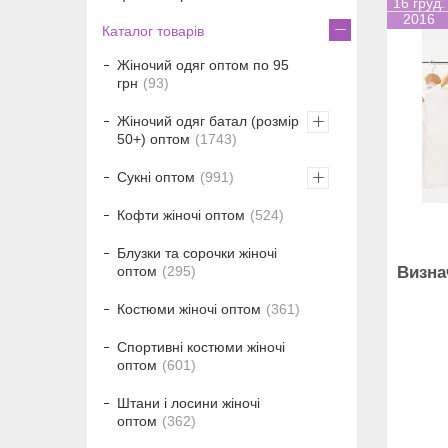
16 груд.
2016
Каталог товарів
Жіночий одяг оптом по 95
грн
93
Жіночий одяг батал (розмір
50+) оптом
1743
Сукні оптом
991
Кофти жіночі оптом
524
Блузки та сорочки жіночі
оптом
295
Визна
Костюми жіночі оптом
361
Спортивні костюми жіночі
оптом
601
Штани і лосини жіночі
оптом
362