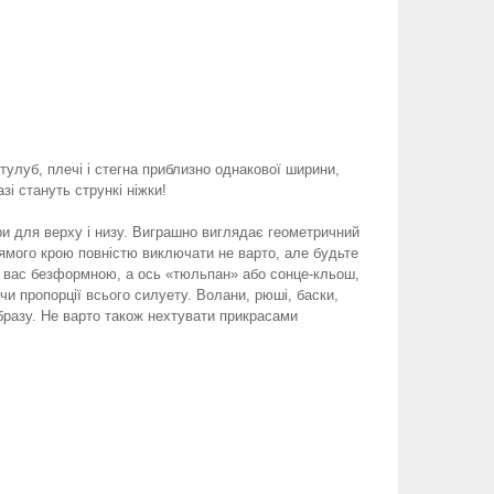
тулуб, плечі і стегна приблизно однакової ширини,
зі стануть стрункі ніжки!
ри для верху і низу. Виграшно виглядає геометричний
рямого крою повністю виключати не варто, але будьте
ть вас безформною, а ось «тюльпан» або сонце-кльош,
и пропорції всього силуету. Волани, рюші, баски,
образу. Не варто також нехтувати прикрасами