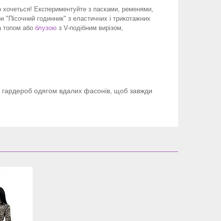
 хочеться! Експериментуйте з пасками, ременями,
и "Пісочний годинник" з еластичних і трикотажних
а топом або
блузою
з V-подібним вирізом,
и гардероб одягом вдалих фасонів, щоб завжди