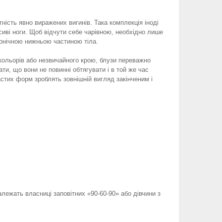
тність явно виражених вигинів. Така комплекція іноді
сиві ноги. Щоб відчути себе чарівною, необхідно лише
конічною нижньою частиною тіла.
кольорів або незвичайного крою, блузи переважно
ти, що вони не повинні обтягувати і в той же час
астих форм зроблять зовнішній вигляд закінченим і
лежать власниці заповітних «90-60-90» або дівчини з