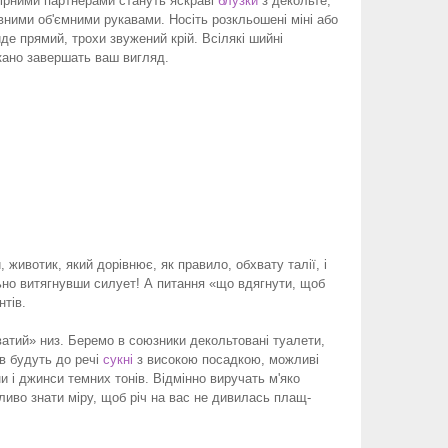
рними партнерами стануть яскраві
блузки
з декольте,
ними об'ємними рукавами. Носіть розкльошені міні або
де прямий, трохи звужений крій. Всілякі шийні
кано завершать ваш вигляд.
, животик, який дорівнює, як правило, обхвату талії, і
ально витягнувши силует! А питання «що вдягнути, щоб
тів.
ватий» низ. Беремо в союзники декольтовані туалети,
ів будуть до речі
сукні
з високою посадкою, можливі
и і джинси темних тонів. Відмінно виручать м'яко
ливо знати міру, щоб річ на вас не дивилась плащ-