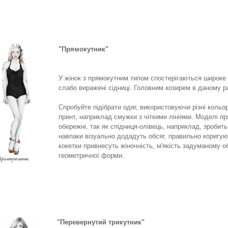
"Прямокутник"
У жінок з прямокутним типом спостерігаються широке 
слабо виражені сідниці. Головним козирем в даному ра
Спробуйте підібрати одяг, використовуючи різні кольо
принт, наприклад смужки з чіткими лініями. Моделі п
обережні, так як спідниця-олівець, наприклад, зроби
навпаки візуально додадуть обсяг, правильно коригуюч
кокетки привнесуть жіночність, м'якість задуманому 
геометричної форми.
"Перевернутий трикутник"