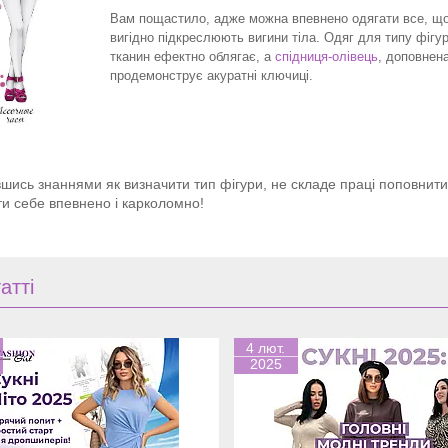
Вам пощастило, адже можна впевнено одягати все, що
вигідно підкреслюють вигини тіла. Одяг для типу фігур
тканин ефектно облягає, а
спідниця-олівець
, доповнен
продемонструє акуратні ключиці.
шись знаннями як визначити тип фігури, не складе праці поповнит
ти себе впевнено і карколомно!
атті
4 лют.
2025