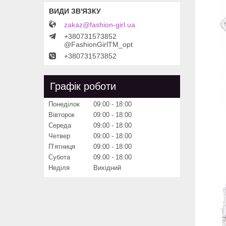
zakaz@fashion-girl.ua
+380731573852
@FashionGirlTM_opt
+380731573852
Графік роботи
Понеділок
09:00
18:00
Вівторок
09:00
18:00
Середа
09:00
18:00
Четвер
09:00
18:00
Пʼятниця
09:00
18:00
Субота
09:00
18:00
Неділя
Вихідний