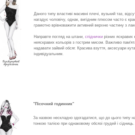
Даного типу властиві масивні плечі, вузький таз, відсу
нагадує чоловічу, однак, вигідним плюсом часто є кра
грамотно врівноважити активний верхню частину з ла
Направте погляд на штани,
спіднички
різних яскравих 
неяскравих кольорів з гострим мисом. Важливо пам'ята
надавати зайвий обсяг. Красива взуття, аксесуари кут
індивідуальним.
"Пісочний годинник"
За назвою нескладно здогадатися, що до цього типу на
тонкою талією при однаковому обсязі грудей і сідниць.