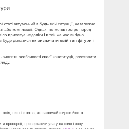
гури
 статі актуальний в будь-якій ситуації, незалежно
ості або комплекції. Однак, не менш гостро перед
ло приховує недоліки і в той же час вигідно
м буде дізнатися
як визначити свій тип фігури
і
виявити особливості своєї конституції, розставити
гляду.
талія, пишні стегна, які зазвичай ширше бюста.
ти пропорції, привертаючи увагу на шию і зону