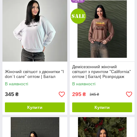
–14%
Демісезонний жіночий
Жіночий світшот з двонитки "I
світшот з принтом "California"
don`t care" оптом | Батал
оптом | Батал| Розпродаж
моделі
В наявності
В наявності
345
295
₴
₴
345 ₴
Купити
Купити