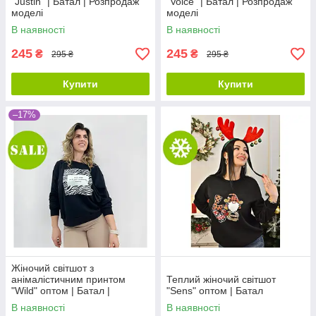
"Justin" | Батал | Розпродаж
"Voice" | Батал | Розпродаж
моделі
моделі
В наявності
В наявності
245
245
₴
₴
295 ₴
295 ₴
Купити
Купити
–17%
Жіночий світшот з
анімалістичним принтом
Теплий жіночий світшот
"Wild" оптом | Батал |
"Sens" оптом | Батал
Розпродаж моделі
В наявності
В наявності