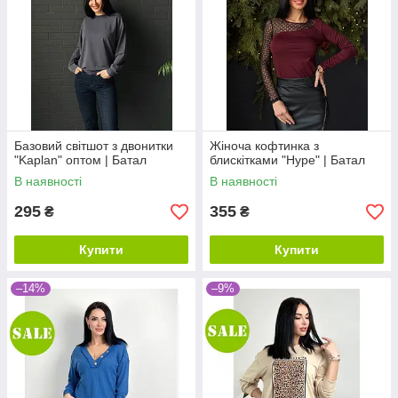
Базовий світшот з двонитки
Жіноча кофтинка з
"Kaplan" оптом | Батал
блискітками "Hype" | Батал
В наявності
В наявності
295
355
₴
₴
Купити
Купити
–14%
–9%