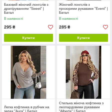
Базовий жіночий лонгслів з
Жіночий лонгслів з
драпіруванням "Sweet" |
прозорими рукавами "Event" |
Батал
Батал
В наявності
В наявності
295
285
₴
₴
Купити
Купити
Стильна жіноча кофтинка з
Легка кофтинка в рубчик на
леопардовими рукавами
запах "Aura" | Батал
"Alberta" | Батал