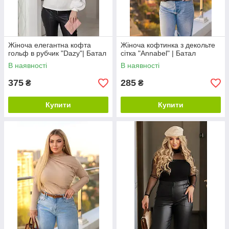
Жіноча елегантна кофта
Жіноча кофтинка з декольте
гольф в рубчик "Dazy"| Батал
сітка "Annabel" | Батал
В наявності
В наявності
375
285
₴
₴
Купити
Купити