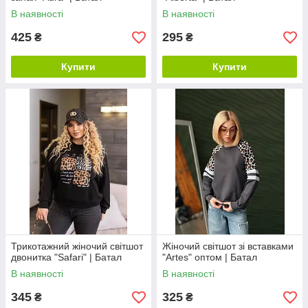
В наявності
В наявності
425
295
₴
₴
Купити
Купити
Трикотажний жіночий світшот
Жіночий світшот зі вставками
двонитка "Safari" | Батал
"Artes" оптом | Батал
В наявності
В наявності
345
325
₴
₴