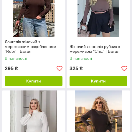
Лонгслів жіночий з
мереживним оздобленням
Жіночий лонгслів рубчик з
"Rubi" | Батал
мереживом "Chic" | Батал
В наявності
В наявності
295
325
₴
₴
Купити
Купити