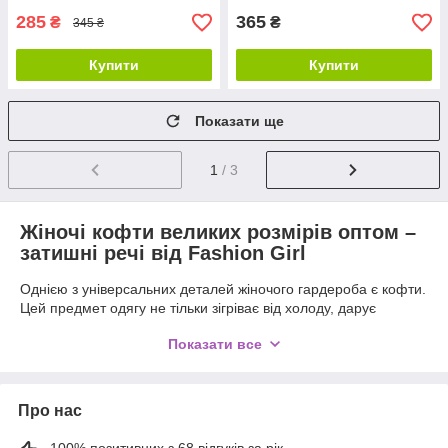
285
365
₴
₴
345 ₴
Купити
Купити
Показати ще
1
/ 3
Жіночі кофти великих розмірів оптом –
затишні речі від Fashion Girl
Однією з універсальних деталей жіночого гардероба є кофти.
Цей предмет одягу не тільки зігріває від холоду, дарує
відчуття захищеності і затишку. Завдяки оригінальним
Показати все
дизайнерським рішенням і різноманітності фасонів вони
стильно доповнюють лук дівчини, відмінно впишуться в
повсякденний, діловий, класичний образ.
Про нас
Виробники жіночого одягу радують актуальними моделями
не тільки струнких дівчат з витонченою фігурою. Для
100% позитивних з 68 відгуків за рік