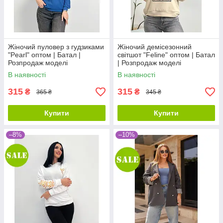
Жіночий пуловер з гудзиками
Жіночий демісезонний
"Pearl" оптом | Батал |
світшот "Feline" оптом | Батал
Розпродаж моделі
| Розпродаж моделі
В наявності
В наявності
315
315
₴
₴
365 ₴
345 ₴
Купити
Купити
–8%
–10%