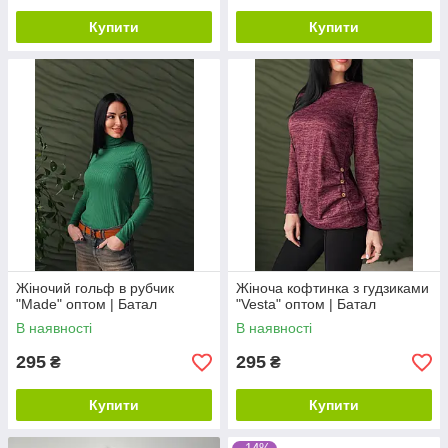
Купити
Купити
Жіночий гольф в рубчик
Жіноча кофтинка з гудзиками
"Made" оптом | Батал
"Vesta" оптом | Батал
В наявності
В наявності
295
295
₴
₴
Купити
Купити