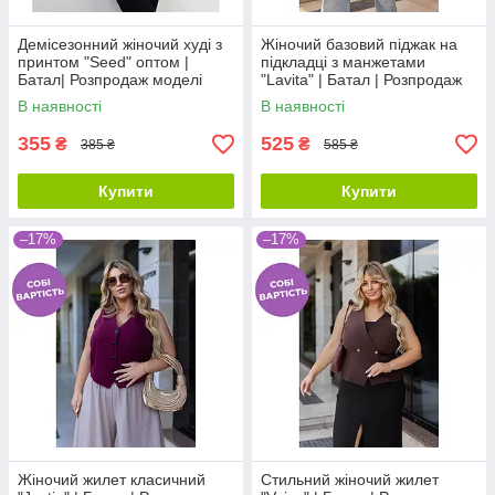
Демісезонний жіночий худі з
Жіночий базовий піджак на
принтом "Seed" оптом |
підкладці з манжетами
Батал| Розпродаж моделі
"Lavita" | Батал | Розпродаж
моделі
В наявності
В наявності
355
525
₴
₴
385 ₴
585 ₴
Купити
Купити
–17%
–17%
Жіночий жилет класичний
Стильний жіночий жилет