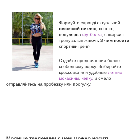
Формуйте справді актуальний
весняний вигляд
: світшот,
популярна
футболка
, снікерси і
тренувальні
жіночі. З чим носити
спортивні речі?
Отдайте предпочтения более
свободному верху. Выбирайте
кроссовки или удобные
летние
мокасины
,
кепку
, и смело
отправляйтесь на пробежку или прогулку.
Модные тенденции с чем можно носить