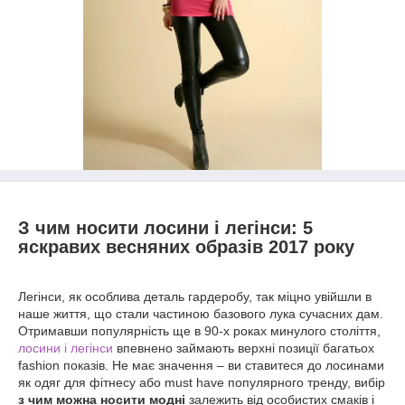
З чим носити лосини і легінси: 5
яскравих весняних образів 2017 року
Легінси, як особлива деталь гардеробу, так міцно увійшли в
наше життя, що стали частиною базового лука сучасних дам.
Отримавши популярність ще в 90-х роках минулого століття,
лосини і легінси
впевнено займають верхні позиції багатьох
fashion показів. Не має значення – ви ставитеся до лосинами
як одяг для фітнесу або must have популярного тренду, вибір
з чим можна носити модні
залежить від особистих смаків і