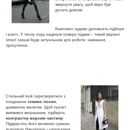
звернути увагу, щоб верх був
досить довгим.
Комплект чудово доповнять підбори
і клатч. У теплу пору надіньте поверх піджак – такий варіант
smart casual буде актуальним для роботи, навчання,
прогулянок.
Стильний look перетворитися з
поєднання
темних лосин
,
довжиною жилетки. Щоб туалет
виявився виграшним, підберіть
контрастну верхню частину
.
Підкресліть його великою сумкою,
яскравою біжутерією і шпильками.