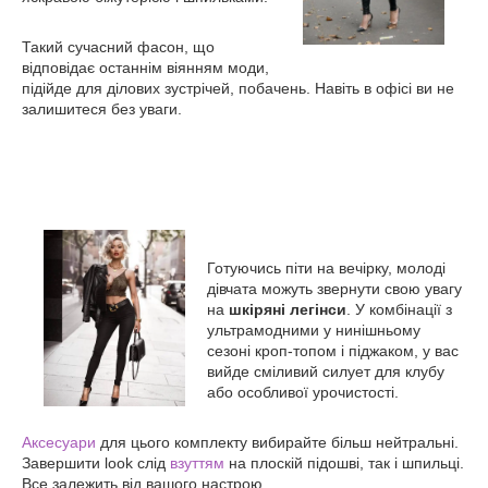
Такий сучасний фасон, що
відповідає останнім віянням моди,
підійде для ділових зустрічей, побачень. Навіть в офісі ви не
залишитеся без уваги.
Готуючись піти на вечірку, молоді
дівчата можуть звернути свою увагу
на
шкіряні легінси
. У комбінації з
ультрамодними у нинішньому
сезоні кроп-топом і піджаком, у вас
вийде сміливий силует для клубу
або особливої урочистості.
Аксесуари
для цього комплекту вибирайте більш нейтральні.
Завершити look слід
взуттям
на плоскій підошві, так і шпильці.
Все залежить від вашого настрою.