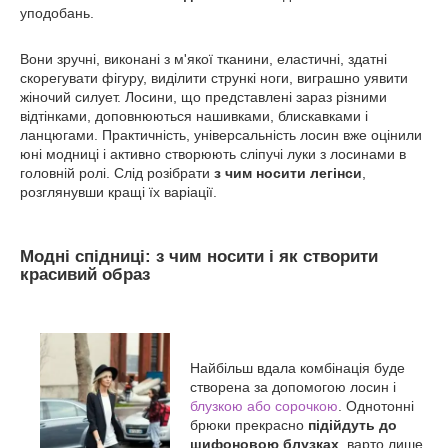
уподобань.
Вони зручні, виконані з м'якої тканини, еластичні, здатні
скорегувати фігуру, виділити стрункі ноги, виграшно уявити
жіночий силует. Лосини, що представлені зараз різними
відтінками, доповнюються нашивками, блискавками і
ланцюгами. Практичність, універсальність лосин вже оцінили
юні модниці і активно створюють сліпучі луки з лосинами в
головній ролі. Слід розібрати
з чим носити легінси
,
розглянувши кращі їх варіації.
Модні спідниці: з чим носити і як створити
красивий образ
Найбільш вдала комбінація буде
створена за допомогою лосин і
блузкою або сорочкою
. Однотонні
брюки прекрасно
підійдуть до
шифоновою блузках
, варто лише