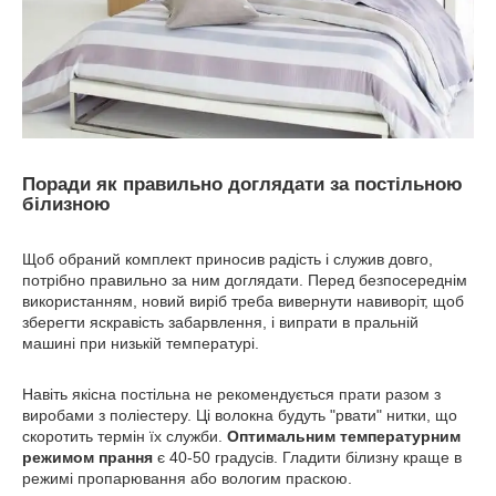
Поради як правильно доглядати за постільною
білизною
Щоб обраний комплект приносив радість і служив довго,
потрібно правильно за ним доглядати. Перед безпосереднім
використанням, новий виріб треба вивернути навиворіт, щоб
зберегти яскравість забарвлення, і випрати в пральній
машині при низькій температурі.
Навіть якісна постільна не рекомендується прати разом з
виробами з поліестеру. Ці волокна будуть "рвати" нитки, що
скоротить термін їх служби.
Оптимальним температурним
режимом прання
є 40-50 градусів. Гладити білизну краще в
режимі пропарювання або вологим праскою.