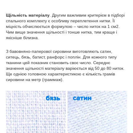
Щільність матеріалу
. Другим важливим критерієм в підборі
спального комплекту є особливу переплетення нитки. Її
міцність обчислюється формулою – число ниток на 1 см2.
Чим вище значення щільності і тонше нитка, тим краще і
якісніше білизна.
З бавовняно-паперової сировини виготовляють сатин,
ситець, бязь, батист, ранфорс і поплін. Для кожного типу
тканини цей показник становить своє число. Середнє
значення щільності матеріалу варіюється від 50 до 80 ниток.
Ще однією головною характеристикою є кількість грамів
сировини на метр (граммаж).