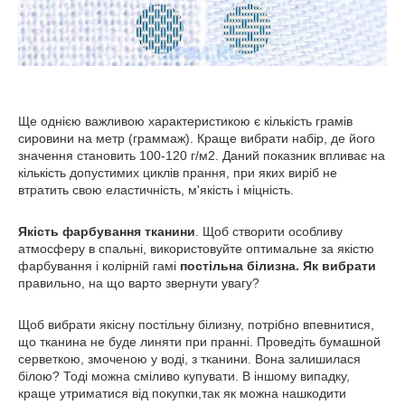
Ще однією важливою характеристикою є кількість грамів
сировини на метр (граммаж). Краще вибрати набір, де його
значення становить 100-120 г/м2. Даний показник впливає на
кількість допустимих циклів прання, при яких виріб не
втратить свою еластичність, м'якість і міцність.
Якість фарбування тканини
. Щоб створити особливу
атмосферу в спальні, використовуйте оптимальне за якістю
фарбування і колірній гамі
постільна білизна. Як вибрати
правильно, на що варто звернути увагу?
Щоб вибрати якісну постільну білизну, потрібно впевнитися,
що тканина не буде линяти при пранні. Проведіть бумашной
серветкою, змоченою у воді, з тканини. Вона залишилася
білою? Тоді можна сміливо купувати. В іншому випадку,
краще утриматися від покупки,так як можна нашкодити