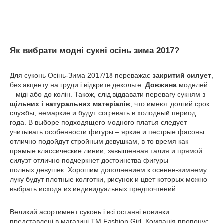
Як вибрати модні сукні осінь зима 2017?
Для суконь Осінь-Зима 2017/18 переважає
закритий силует
,
без акценту на груди і відкрите декольте.
Довжина
моделей
– міді або до колін. Також, слід віддавати перевагу сукням з
щільних і натуральних матеріалів
, что имеют долгий срок
службы, немаркие и будут согревать в холодный период
года. В выборе подходящего модного платья следует
учитывать особенности фигуры – яркие и пестрые фасоны
отлично подойдут стройным девушкам, в то время как
прямые классические линии, завышенная талия и прямой
силуэт отлично подчеркнет достоинства фигуры
полных девушек. Хорошим дополнением к осенне-зимнему
луку будут плотные колготки, рисунок и цвет которых можно
выбрать исходя из индивидуальных предпочтений.
Великий асортимент суконь і всі останні новинки
представлені в магазині ТМ Fashion Girl. Компанія пропонує