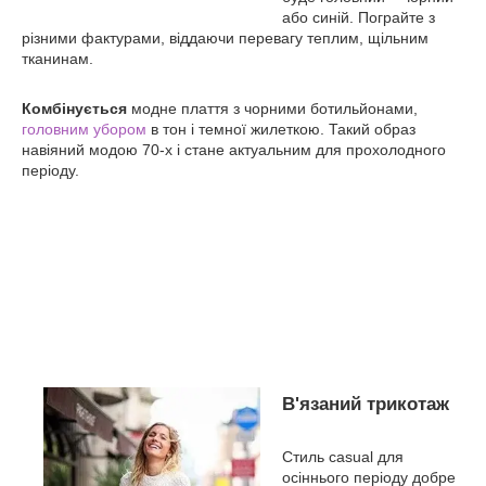
або синій. Пограйте з
різними фактурами, віддаючи перевагу теплим, щільним
тканинам.
Комбінується
модне плаття з чорними ботильйонами,
головним убором
в тон і темної жилеткою. Такий образ
навіяний модою 70-х і стане актуальним для прохолодного
періоду.
В'язаний трикотаж
Стиль casual для
осіннього періоду добре