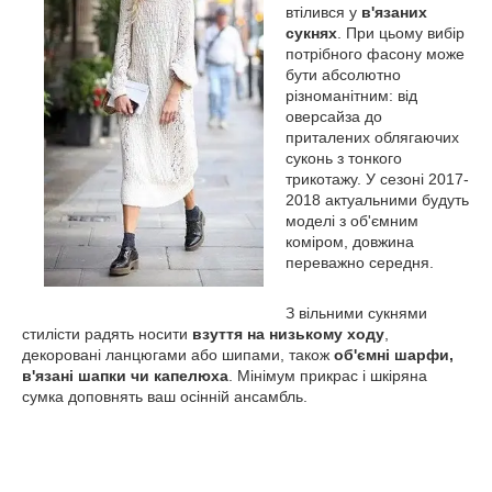
втілився у
в'язаних
сукнях
. При цьому вибір
потрібного фасону може
бути абсолютно
різноманітним: від
оверсайза до
приталених облягаючих
суконь з тонкого
трикотажу. У сезоні 2017-
2018 актуальними будуть
моделі з об'ємним
коміром, довжина
переважно середня.
З вільними сукнями
стилісти радять носити
взуття на низькому ходу
,
декоровані ланцюгами або шипами, також
об'ємні шарфи,
в'язані шапки чи капелюха
. Мінімум прикрас і шкіряна
сумка доповнять ваш осінній ансамбль.