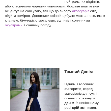
нейтральних відтінків,
або класичними чорними човниками. Яскраве плаття вже
акцентує на собі увагу, так що до вибору
аксесуарів
слід
підійти помірно. Доповнити осінній цибулю можна невеликим
клатчем, біжутерією металевих відтінків і сонячними
окулярами
в сонячну погоду.
Темний Денім
Одним з головних
фаворитів, серед
матеріалів для сукні
осіннього сезону, є
денім
. У нинішньому
році
крій змінився
: