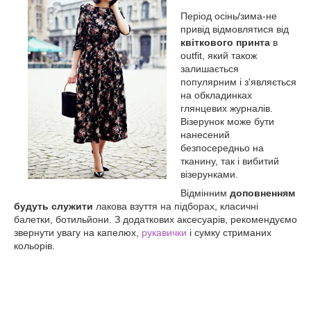
Період осінь/зима-не
привід відмовлятися від
квіткового принта
в
outfit, який також
залишається
популярним і з'являється
на обкладинках
глянцевих журналів.
Візерунок може бути
нанесений
безпосередньо на
тканину, так і вибитий
візерунками.
Відмінним
доповненням
будуть служити
лакова взуття на підборах, класичні
балетки, ботильйони. З додаткових аксесуарів, рекомендуємо
звернути увагу на капелюх,
рукавички
і сумку стриманих
кольорів.