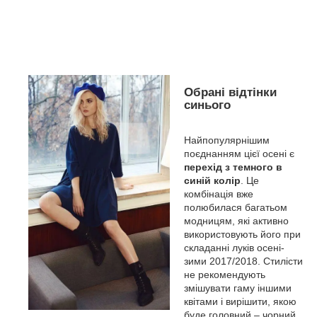
Обрані відтінки
синього
Найпопулярнішим
поєднанням цієї осені є
перехід з темного в
синій колір
. Це
комбінація вже
полюбилася багатьом
модницям, які активно
використовують його при
складанні луків осені-
зими 2017/2018. Стилісти
не рекомендують
змішувати гаму іншими
квітами і вирішити, якою
буде головний – чорний