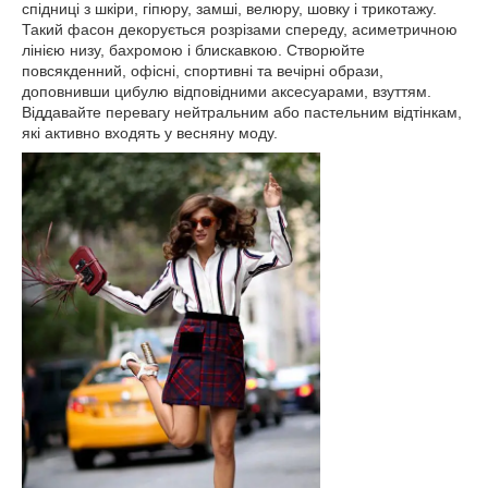
спідниці з шкіри, гіпюру, замші, велюру, шовку і трикотажу.
Такий фасон декорується розрізами спереду, асиметричною
лінією низу, бахромою і блискавкою. Створюйте
повсякденний, офісні, спортивні та вечірні образи,
доповнивши цибулю відповідними аксесуарами, взуттям.
Віддавайте перевагу нейтральним або пастельним відтінкам,
які активно входять у весняну моду.