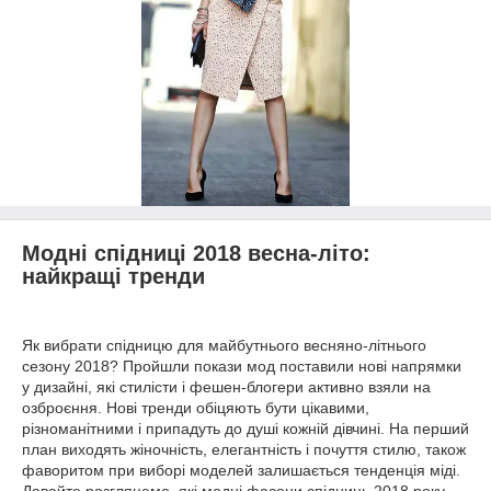
Модні спідниці 2018 весна-літо:
найкращі тренди
Як вибрати спідницю для майбутнього весняно-літнього
сезону 2018? Пройшли покази мод поставили нові напрямки
у дизайні, які стилісти і фешен-блогери активно взяли на
озброєння. Нові тренди обіцяють бути цікавими,
різноманітними і припадуть до душі кожній дівчині. На перший
план виходять жіночність, елегантність і почуття стилю, також
фаворитом при виборі моделей залишається тенденція міді.
Давайте розглянемо, які модні фасони спідниць 2018 року