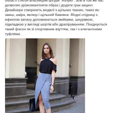
області стегон власницям фігури "яблуко", але в той же час
дозволяє урізноманітнити образ і додати грає акцент.
Дизайнери створюють моделі з щільних тканин, таких як:
замш, шкіра, велюр і щільний бавовна. Модні спідниці з
ефектом запаху доповнюються змійками, шнурівкою,
підкладкою у вигляді шортів або драпіруванням. Поєднується
такий фасон як зі спортивним взуттям, так і з елегантними
туфлями.