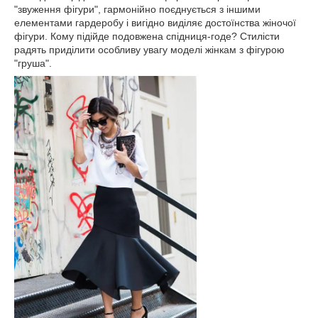
"звуження фігури", гармонійно поєднується з іншими
елементами гардеробу і вигідно виділяє достоїнства жіночої
фігури. Кому підійде подовжена спідниця-годе? Стилісти
радять приділити особливу увагу моделі жінкам з фігурою
"груша".