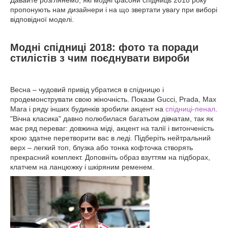
пропонують нам дизайнери і на що звертати увагу при виборі
відповідної моделі.
Модні спідниці 2018: фото та поради
стилістів з чим поєднувати вироби
Весна – чудовий привід убратися в спідницю і
продемонструвати свою жіночність. Покази Gucci, Prada, Max
Mara і ряду інших будинків зробили акцент на
спідниці-пенал
.
"Вічна класика" давно полюбилася багатьом дівчатам, так як
має ряд переваг: довжина міді, акцент на талії і витонченість
крою здатне перетворити вас в леді. Підберіть нейтральний
верх – легкий топ, блузка або тонка кофточка створять
прекрасний комплект. Доповніть образ взуттям на підборах,
клатчем на ланцюжку і шкіряним ременем.