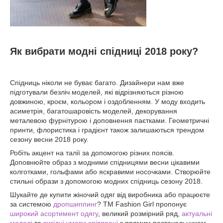
Як вибрати модні спідниці 2018 року?
Спідниць ніколи не буває багато. Дизайнери нам вже
підготували безліч моделей, які відрізняються різною
довжиною, кроєм, кольором і оздобленням. У моду входить
асиметрія, багатошаровість моделей, декорування
металевою фурнітурою і доповнення паєтками. Геометричні
принти, флористика і градієнт також залишаються трендом
сезону весни 2018 року.
Робіть акцент на талії за допомогою різних поясів.
Доповнюйте образ з модними спідницями весни цікавими
колготками, гольфами або яскравими носочками. Створюйте
стильні образи з допомогою модних спідниць сезону 2018.
Шукайте де купити жіночий одяг від виробника або працюєте
за системою
дропшиппинг
? ТМ Fashion Girl пропонує
широкий асортимент одягу
, великий розмірний ряд,
актуальні
моделі
та
вигідні умови співпраці
з прямим постачальником.