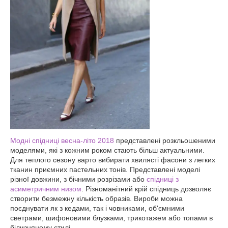
Модні спідниці весна-літо 2018
представлені розкльошеними
моделями, які з кожним роком стають більш актуальними.
Для теплого сезону варто вибирати хвилясті фасони з легких
тканин приємних пастельних тонів. Представлені моделі
різної довжини, з бічними розрізами або
спідниці з
асиметричним низом
. Різноманітний крій спідниць дозволяє
створити безмежну кількість образів. Вироби можна
поєднувати як з кедами, так і човниками, об'ємними
светрами, шифоновими блузками, трикотажем або топами в
білизняному стилі.