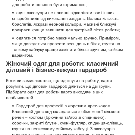
для роботи повинна бути стриманою;
одяг, аксесуари не повинні відволікати вас і інших
співробітників від виконання завдань. Велика кількість
браслетів, яскраві неонові кольори, масивні блискучі
прикраси краще залишити для зустрічей після роботи;
одягатися потрібно максимально зручно. Приміром,
якщо доведеться провести весь день в бігах, взуття на
тонкому каблуку краще замінити більш зручним, стійким
варіантом.
Жіночий одяг для роботи: класичний
діловий і бізнес-кежуал гардероб
Коли ви замислюєтеся, що одягнути на роботу, варто
розуміти, що діловий гардероб ділиться на дві групи.
Підбирати одяг для роботи варто виходячи з цих
особливостей.
Гардероб для професій з жорстким дрес-кодом.
Класичний дрес-код складається з обмеженої кількості
речей – костюм (брючний та/або зі спідницею),
сорочки, закриті блузки, сукні-футляр, спідниця-олівець,
взуття на невисокому стійкому каблуці. З аксесуарів
перевага віддається невеликим години, стриманою