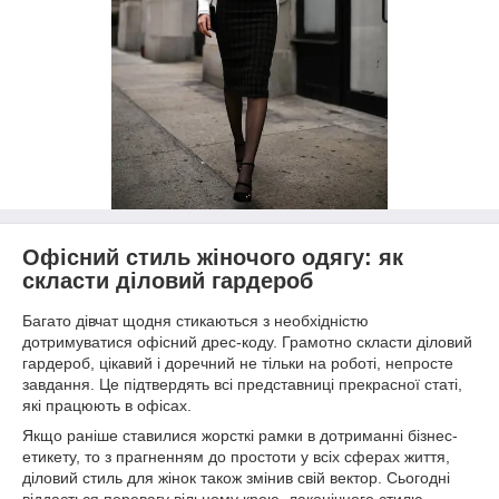
Офісний стиль жіночого одягу: як
скласти діловий гардероб
Багато дівчат щодня стикаються з необхідністю
дотримуватися офісний дрес-коду. Грамотно скласти діловий
гардероб, цікавий і доречний не тільки на роботі, непросте
завдання. Це підтвердять всі представниці прекрасної статі,
які працюють в офісах.
Якщо раніше ставилися жорсткі рамки в дотриманні бізнес-
етикету, то з прагненням до простоти у всіх сферах життя,
діловий стиль для жінок також змінив свій вектор. Сьогодні
віддається перевагу вільному крою, лаконічного стилю,