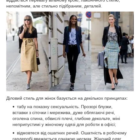
непомітним, але стильно підібраним, деталей.
Діловий стиль для жінок базується на декількох принципах:
табу на показну сексуальність. Прозорі блузки,
вставки з сіточки і мережива, дуже облягаючі речі,
оголена спина, обвислі плечі, глибоке декольте, міні
неприпустимі у жіночому одязі для роботи в офісі;
відмовтеся від ошатних речей. Ошатність в робочому
гардеробі вважається ознакою несмак. Жіночий одяг