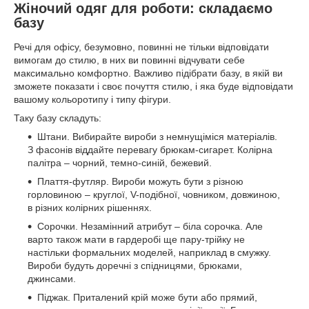
Жіночий одяг для роботи: складаємо
базу
Речі для офісу, безумовно, повинні не тільки відповідати
вимогам до стилю, в них ви повинні відчувати себе
максимально комфортно. Важливо підібрати базу, в якій ви
зможете показати і своє почуття стилю, і яка буде відповідати
вашому кольоротипу і типу фігури.
Таку базу складуть:
Штани. Вибирайте вироби з немнущіміся матеріалів.
З фасонів віддайте перевагу брюкам-сигарет. Колірна
палітра – чорний, темно-синій, бежевий.
Плаття-футляр. Вироби можуть бути з різною
горловиною – круглої, V-подібної, човником, довжиною,
в різних колірних рішеннях.
Сорочки. Незамінний атрибут – біла сорочка. Але
варто також мати в гардеробі ще пару-трійку не
настільки формальних моделей, наприклад в смужку.
Вироби будуть доречні з спідницями, брюками,
джинсами.
Піджак. Приталений крій може бути або прямий,