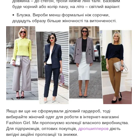
довжина – до стегон, трохи нижче лінії талії. Базовим
буде чорний або колір navy, на літо – світлий варіант.
Блузка. Вироби менш формальні ніж сорочки,
додадуть образу більше жіночності та витонченості.
Якщо ви ще не сформували діловий гардероб, тоді
вибирайте жіночий одяг для роботи в інтернет-магазині
Fashion Girl. Ми пропонуємо колекції власного виробництва.
Для підприємців, оптових покупців,
дропшипперов
діють
вигідні акційні пропозиції та знижки.