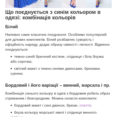
Що поєднується з синім кольором в
одязі: комбінація кольорів
Білий
Напевно саме класичне поєднання. Особливо популярний
для ділових комплектів. Білий розбавляє суворість і
офіційність наряду, додає образу свіжості і легкості. Відмінно
поєднуються:
темно-синій брючний костюм, спідниця і біла блузка
або сорочка;
світлий жакет з темно-синіми джинсами, брюками,
сукнею.
Бордовий і його варіації – винний, марсала і пр.
Комбінація синього кольору в одязі з бордовим робить образ
стриманим і благородним. Можна скласти комплекти:
бордовий жакет і сині джинси, брюки,
плаття
;
блуза кольору морської хвилі і спідниця винного