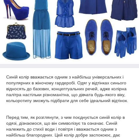
Синій колір вважається одним з найбільш універсальних і
популярних в жіночому гардеробі. Одяг у відтінках синього
відносять до базових, концептуальних речей, адже колірна
палітра настільки різноманітна, що дівчата будь-якого віку,
кольоротипу зможуть підібрати для себе ідеальний відтінок.
Перед тим, як розглянути, з чим поєднується синій колір в
одязі, дізнаємося, що він символізує та означає. Синій
належить до стихії води і повітря і вважається одним з
найбільш благородних. Цей колір добре заспокоює, дає