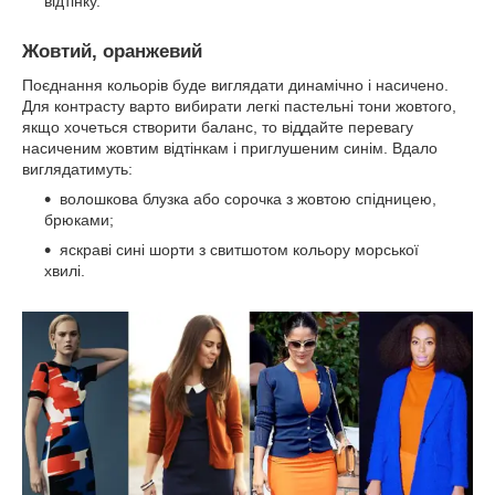
відтінку.
Жовтий, оранжевий
Поєднання кольорів буде виглядати динамічно і насичено.
Для контрасту варто вибирати легкі пастельні тони жовтого,
якщо хочеться створити баланс, то віддайте перевагу
насиченим жовтим відтінкам і приглушеним синім. Вдало
виглядатимуть:
волошкова блузка або сорочка з жовтою спідницею,
брюками;
яскраві сині шорти з свитшотом кольору морської
хвилі.