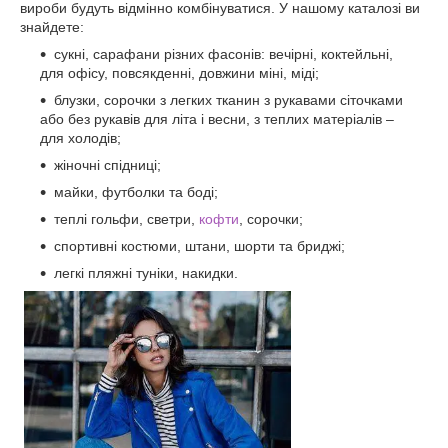
вироби будуть відмінно комбінуватися. У нашому каталозі ви
знайдете:
сукні, сарафани різних фасонів: вечірні, коктейльні,
для офісу, повсякденні, довжини міні, міді;
блузки, сорочки з легких тканин з рукавами сіточками
або без рукавів для літа і весни, з теплих матеріалів –
для холодів;
жіночні спідниці;
майки, футболки та боді;
теплі гольфи, светри,
кофти
, сорочки;
спортивні костюми, штани, шорти та бриджі;
легкі пляжні туніки, накидки.