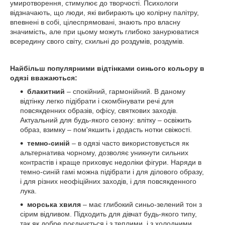
умиротворення, стимулює до творчості. Психологи
відзначають, що люди, які вибирають цю колірну палітру,
впевнені в собі, цілеспрямовані, знають про власну
значимість, але при цьому можуть глибоко занурюватися
всередину свого світу, схильні до роздумів, роздумів.
Найбільш популярними відтінками синього кольору в
одязі вважаються:
блакитний
– спокійний, гармонійний. В даному
відтінку легко підібрати і скомбінувати речі для
повсякденних образів, офісу, святкових заходів.
Актуальний для будь-якого сезону: влітку – освіжить
образ, взимку – пом'якшить і додасть нотки свіжості.
темно-синій
– в одязі часто використовується як
альтернатива чорному, дозволяє уникнути сильних
контрастів і краще приховує недоліки фігури. Наряди в
темно-синій гамі можна підібрати і для ділового образу,
і для різних неофіційних заходів, і для повсякденного
лука.
морська хвиля
– має глибокий синьо-зелений тон з
сірим відливом. Підходить для дівчат будь-якого типу,
так як добре поєднується і з теплими, і з холодними