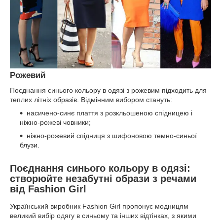
Рожевий
Поєднання синього кольору в одязі з рожевим підходить для
теплих літніх образів. Відмінним вибором стануть:
насичено-синє плаття з розкльошеною спідницею і
ніжно-рожеві човники;
ніжно-рожевий спідниця з шифоновою темно-синьої
блузи.
Поєднання синього кольору в одязі:
створюйте незабутні образи з речами
від Fashion Girl
Український виробник Fashion Girl пропонує модницям
великий вибір одягу в синьому та інших відтінках, з якими