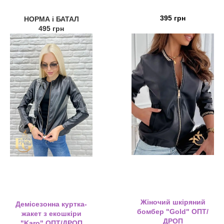
395 грн
НОРМА і БАТАЛ
495 грн
Жіночий шкіряний
Демісезонна куртка-
бомбер "Gold" ОПТ/
жакет з екошкіри
ДРОП
"Karo" ОПТ/ДРОП