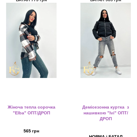
Жіноча тепла сорочка
Демісезонна куртка з
"Elba" ОПТ/ДРОП
нашивкою "Ivi" ОПТ/
ДРОП
565 грн
НОРМА і БАТАЛ