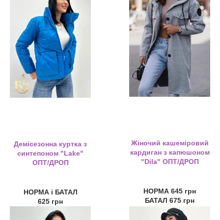
Жіночий кашеміровий
Демісезонна куртка з
кардиган з капюшоном
синтепоном "Lake"
"Dila" ОПТ/ДРОП
ОПТ/ДРОП
НОРМА 645 грн
НОРМА і БАТАЛ
БАТАЛ 675 грн
625 грн