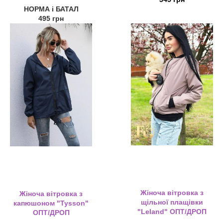
НОРМА і БАТАЛ
495 грн
Жіноча вітровка з
Жіноча вітровка з
щільної плащівки
капюшоном "Tysson"
"Leland" ОПТ/ДРОП
ОПТ/ДРОП