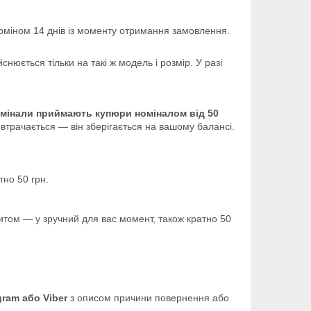
ерміном 14 днів із моменту отримання замовлення.
снюється тільки на такі ж модель і розмір. У разі
рмінали приймають купюри номіналом від 50
втрачається — він зберігається на вашому балансі.
но 50 грн.
том — у зручний для вас момент, також кратно 50
gram або Viber
з описом причини повернення або