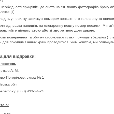
 необхідності прикріпіть до листа на ел. пошту фотографію браку а
лектації).
ладіть у посилку записку з номером контактного телефону та описо
сля відправки напишіть на електронну пошту номер посилки. Ми зв
правляйте післяплатою або зі зворотною доставкою.
ови повернення та обміну стосуються тільки покупців з України (тіл
н для покупців з інших країн проводиться їхнім коштом, ми оплачуєм
а для відправки:
 поштою:
ртков А. М.
ово-Погорілове, склад № 1
вська обл.
елефону: (063) 493-24-24
штою: