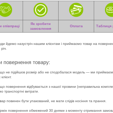
Як зробити
и співпраці
Оплата
Таблиця 
замовлення
ди йдемо назустріч нашим клієнтам і приймаємо товар на поверн
 річ.
и повернення товару:
що не підійшов розмір або не сподобалася модель — ми приймаємо
 клієнт.
що повернення відбувається з нашої провини (неправильна комплект
о транспортні витрати.
ар повинен бути упакований, не мати слідів носіння та прання.
рмін повернення обмежений 30 днями з моменту отримання замов