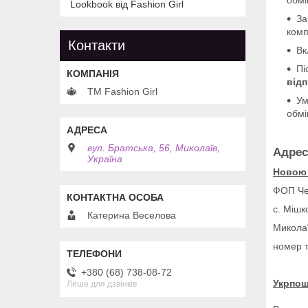
Lookbook від Fashion Girl
За
комп
Контакти
Вк
Пі
від
TM Fashion Girl
Ум
обмі
вул. Братська, 56, Миколаїв,
Адрес
Україна
Новою
ФОП Че
с. Мішк
Катерина Веселова
Миколаї
номер т
+380 (68) 738-08-72
Укрпо
Лише для дзвінків