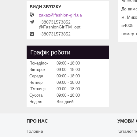
Весело
До вим
zakaz@fashion-girl.ua
м. Мико
+380731573852
54008
@FashionGirlTM_opt
номер т
+380731573852
Графік роботи
Понеділок
09:00
18:00
Вівторок
09:00
18:00
Середа
09:00
18:00
Четвер
09:00
18:00
Пʼятниця
09:00
18:00
Субота
09:00
18:00
Неділя
Вихідний
ПРО НАС
УМОВИ 
Головна
Каталог т