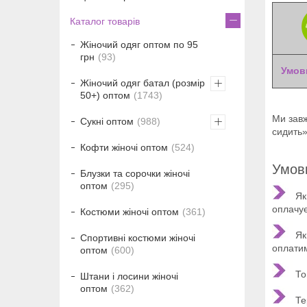
Каталог товарів
Жіночий одяг оптом по 95
грн
93
Умов
Жіночий одяг батал (розмір
50+) оптом
1743
Ми завж
Сукні оптом
988
сидить»
Кофти жіночі оптом
524
Умов
Блузки та сорочки жіночі
оптом
295
Як
оплачує
Костюми жіночі оптом
361
Як
Спортивні костюми жіночі
оплатим
оптом
600
Тов
Штани і лосини жіночі
оптом
362
Те