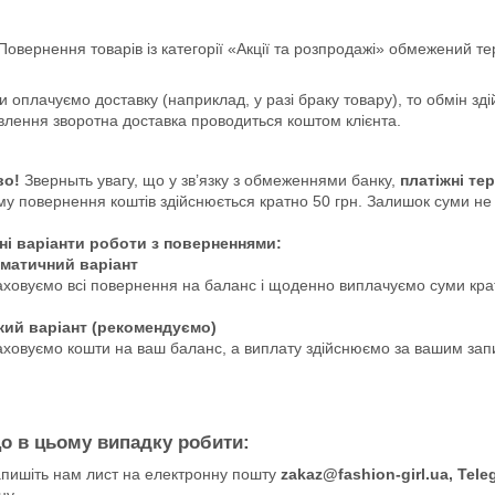
овернення товарів із категорії «Акції та розпродажі» обмежений т
 оплачуємо доставку (наприклад, у разі браку товару), то обмін здій
лення зворотна доставка проводиться коштом клієнта.
во!
Зверныть увагу, що у зв’язку з обмеженнями банку,
платіжні те
му повернення коштів здійснюється кратно 50 грн. Залишок суми не 
ні варіанти роботи з поверненнями:
оматичний варіант
ховуємо всі повернення на баланс і щоденно виплачуємо суми крат
чкий варіант (рекомендуємо)
ховуємо кошти на ваш баланс, а виплату здійснюємо за вашим запи
 в цьому випадку робити:
пишіть нам лист на електронну пошту
zakaz@fashion-girl.ua, Tele
ну.