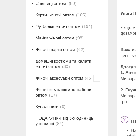
Спідниці оптом
80
Увага!
П
Куртки жіночі оптом
105
Футболки жіночі оптом
194
Якщо ми
дозамов
Майки жіночі оптом
98
Жіночі шорти оптом
62
Важли
грн.
То
Домашні костюми та халати
жіночі оптом
30
Доступ
1. Авт
Жіночі аксесуари оптом
45
Ми зара
Жіночі комплекти та набори
2. Гну
оптом
17
Ми зара
грн.
Купальники
6
ПОДАРУНКИ від 3-х одиниць
Що
у посилці
84
На
обмі