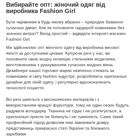
Вибирайте опт: жіночий одяг від
виробника Fashion Girl
Бути чарівними в будь-якому вбранні – природне бажання
сучасних дівчат. Але як поповнити гардероб новинками без
значних витрат? Вихід простий – відвідати інтернет-магазин
Fashion Girl.
Ми здійснюємо опт жіночого одягу від виробника високої
якості за доступними цінами. Купуючи речі у нас, ви
поповните свою модну колекцію стильними моделями,
виготовленими з урахуванням сучасних модних віянь.
Дизайнери нашої торгової марки невпинно стежать за
новинками зі світу fashion індустрії, розробляють оригінальні
дизайни для ліній одягу, і регулярно вдосконалюють
технології пошиття.
Всі речі шиються з високоякісних матеріалів і з
використанням кращої фурнітури, тому не один сезон будуть
радувати володарку. Тканина не сідає і не розтягується, а
оригінальні принти не блякнуть і не тьмяніють. Саме такий
професійний підхід дозволив нам завоювати довіру
представниць прекрасної статі України та близького
зарубіжжя.