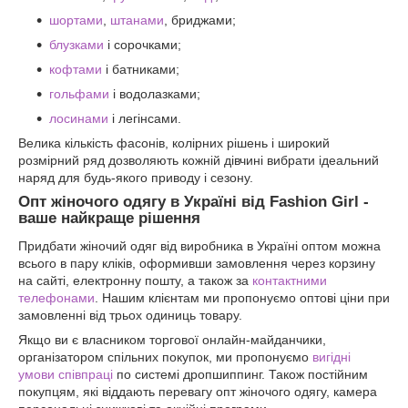
шортами
,
штанами
, бриджами;
блузками
і сорочками;
кофтами
і батниками;
гольфами
і водолазками;
лосинами
і легінсами.
Велика кількість фасонів, колірних рішень і широкий
розмірний ряд дозволяють кожній дівчині вибрати ідеальний
наряд для будь-якого приводу і сезону.
Опт жіночого одягу в Україні від Fashion Girl -
ваше найкраще рішення
Придбати жіночий одяг від виробника в Україні оптом можна
всього в пару кліків, оформивши замовлення через корзину
на сайті, електронну пошту, а також за
контактними
телефонами
. Нашим клієнтам ми пропонуємо оптові ціни при
замовленні від трьох одиниць товару.
Якщо ви є власником торгової онлайн-майданчики,
організатором спільних покупок, ми пропонуємо
вигідні
умови співпраці
по системі дропшиппинг. Також постійним
покупцям, які віддають перевагу опт жіночого одягу, камера