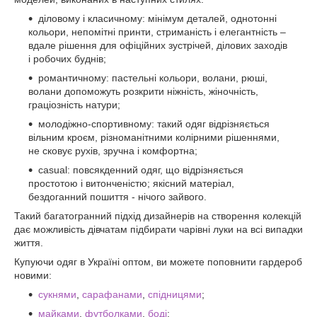
діловому і класичному: мінімум деталей, однотонні
кольори, непомітні принти, стриманість і елегантність –
вдале рішення для офіційних зустрічей, ділових заходів
і робочих буднів;
романтичному: пастельні кольори, волани, рюші,
волани допоможуть розкрити ніжність, жіночність,
граціозність натури;
молодіжно-спортивному: такий одяг відрізняється
вільним кроєм, різноманітними колірними рішеннями,
не сковує рухів, зручна і комфортна;
casual: повсякденний одяг, що відрізняється
простотою і витонченістю; якісний матеріал,
бездоганний пошиття - нічого зайвого.
Такий багатогранний підхід дизайнерів на створення колекцій
дає можливість дівчатам підбирати чарівні луки на всі випадки
життя.
Купуючи одяг в Україні оптом, ви можете поповнити гардероб
новими:
сукнями
,
сарафанами
,
спідницями
;
майками
,
футболками
,
боді
;