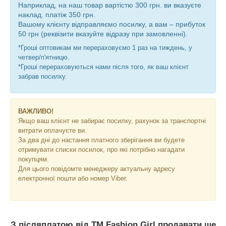
Наприклад, на наш товар вартістю 300 грн. ви вказуєте
наклад. платіж 350 грн.
Вашому клієнту відправляємо посилку, а вам – прибуток
50 грн (реквізити вказуйте відразу при замовленні).
*Гроші оптовикам ми перераховуємо 1 раз на тиждень, у
четвер/п'ятницю.
*Гроші перераховуються нами після того, як ваш клієнт
забрав посилку.
ВАЖЛИВО!
Якщо ваш клієнт не забирає посилку, рахунок за транспортні
витрати оплачуєте ви.
За два дні до настання платного зберігання ви будете
отримувати списки посилок, про які потрібно нагадати
покупцям.
Для цього повідомте менеджеру актуальну адресу
електронної пошти або номер Viber.
З післяплатою від TM Fashion Girl продавати ще