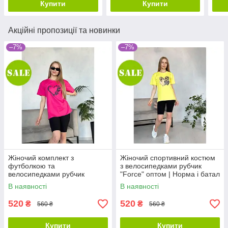
Купити
Купити
Акційні пропозиції та новинки
–7%
–7%
Жіночий комплект з
Жіночий спортивний костюм
футболкою та
з велосипедками рубчик
велосипедками рубчик
"Force" оптом | Норма і батал
"Dynamic" оптом | Норма і
| Розпродаж моделі
В наявності
В наявності
батал | Розпродаж моделі
520
520
₴
₴
560 ₴
560 ₴
Купити
Купити