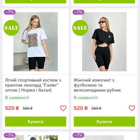
–7%
–7%
Літній спортивний костюм з
Жіночий комплект з
принтом леопард "Faster"
футболкою та
оптом | Норма і батал|
велосипедками рубчик
Розпродаж моделі
"Active" оптом | Норма і
В наявності
В наявності
батал| Розпродаж моделі
520
520
₴
₴
560 ₴
560 ₴
Купити
Купити
–7%
–7%