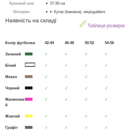
Кроковий шов:
37-38 см
Матеріал:
Кулір (бавовна), мікродайвінг
Наявність на складі
Таблиця розмірів
Колір футболки
42-44
46-48
50-52
54-56
Зелений
✓
✓
✓
✓
Білий
✓
✓
✓
✓
Мокко
✓
✓
✓
✓
Чорний
✓
✓
✓
✓
Малинови
✓
✓
✓
✓
й
Жовтий
✓
✓
✓
✓
Графіт
✓
✓
✓
✓