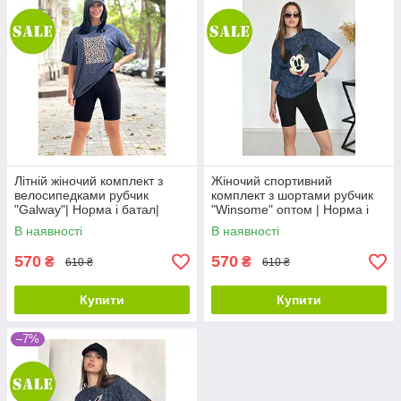
Літній жіночий комплект з
Жіночий спортивний
велосипедками рубчик
комплект з шортами рубчик
"Galway"| Норма і батал|
"Winsome" оптом | Норма і
Розпродаж моделі
батал| Розпродаж моделі
В наявності
В наявності
570
570
₴
₴
610 ₴
610 ₴
Купити
Купити
–7%