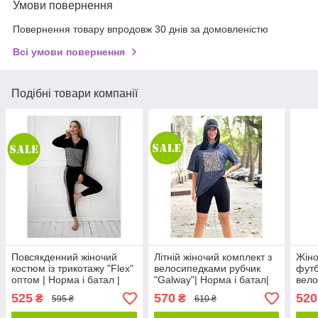
Умови повернення
Повернення товару впродовж 30 днів за домовленістю
Всі умови повернення
Подібні товари компанії
Повсякденний жіночий
Літній жіночий комплект з
Жіно
костюм із трикотажу "Flex"
велосипедками рубчик
футб
оптом | Норма і батал |
"Galway"| Норма і батал|
вело
Розпродаж моделі
Розпродаж моделі
"Dyn
525
570
520
₴
₴
595 ₴
610 ₴
бата