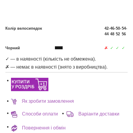
Колір велосипедок
42-
46-
50-
54-
44
48
52
56
Чорний
✗
✓
✓
✓
✓ — в наявності (кількість не обмежена).
✗
— немає в наявності (знято з виробництва).
Як зробити замовлення
Способи оплати
Варіанти доставки
Повернення і обмін