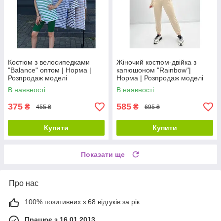
Костюм з велосипедками
Жіночий костюм-двійка з
"Balance" оптом | Норма |
капюшоном "Rainbow"|
Розпродаж моделі
Норма | Розпродаж моделі
В наявності
В наявності
375
585
₴
₴
455 ₴
695 ₴
Купити
Купити
Показати ще
Про нас
100% позитивних з 68 відгуків за рік
Працює з 16.01.2013