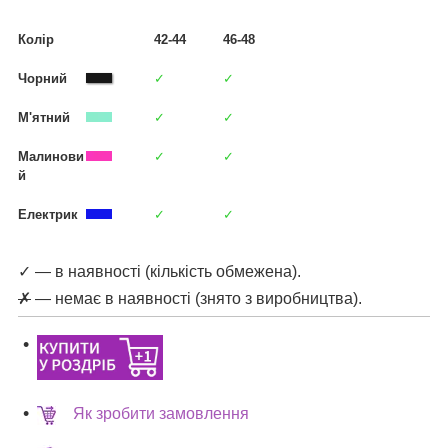
Колір
42-44
46-48
Чорний
✓
✓
М'ятний
✓
✓
Малинови
✓
✓
й
Електрик
✓
✓
✓ — в наявності (кількість обмежена).
✗
— немає в наявності (знято з виробництва).
Як зробити замовлення