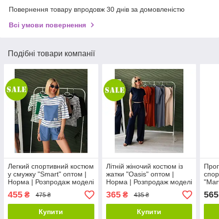
Повернення товару впродовж 30 днів за домовленістю
Всі умови повернення
Подібні товари компанії
Легкий спортивний костюм
Літній жіночий костюм із
Прог
у смужку "Smart" оптом |
жатки "Oasis" оптом |
спор
Норма | Розпродаж моделі
Норма | Розпродаж моделі
"Mar
455
365
565
₴
₴
475 ₴
435 ₴
Купити
Купити