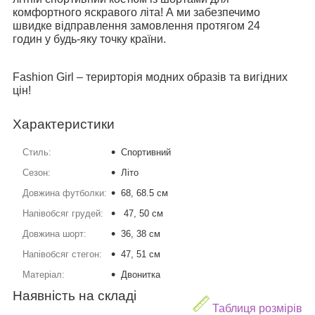
комфортного яскравого літа! А ми забезпечимо
швидке відправлення замовлення протягом 24
годин у будь-яку точку країни.
Fashion Girl – терирторія модних образів та вигідних
цін!
Характеристики
Стиль:
Спортивний
Сезон:
Літо
Довжина футболки:
68, 68.5 см
Напівобсяг грудей:
47, 50 см
Довжина шорт:
36, 38 см
Напівобсяг стегон:
47, 51 см
Матеріал:
Двонитка
Наявність на складі
Таблиця розмірів