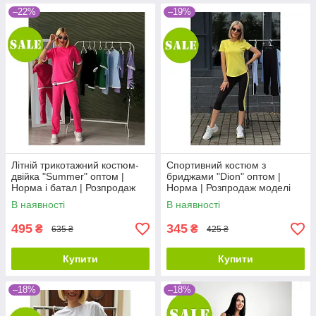
–22%
–19%
Літній трикотажний костюм-
Спортивний костюм з
двійка "Summer" оптом |
бриджами "Dion" оптом |
Норма і батал | Розпродаж
Норма | Розпродаж моделі
моделі
В наявності
В наявності
495
345
₴
₴
635 ₴
425 ₴
Купити
Купити
–18%
–18%