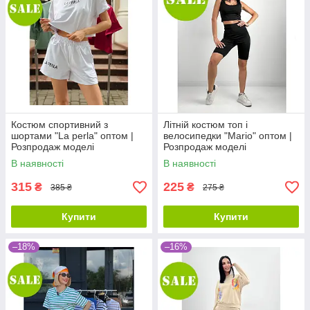
Костюм спортивний з
Літній костюм топ і
шортами "La perla" оптом |
велосипедки "Mario" оптом |
Розпродаж моделі
Розпродаж моделі
В наявності
В наявності
315
225
₴
₴
385 ₴
275 ₴
Купити
Купити
–18%
–16%