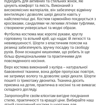
підходить для активних та стильних жінок, які
цінують комфорт та якість. Виконаний з
високоякісних матеріалів, він забезпечує відмінну
вентиляцію і дозволяє шкірі дихати навіть у
найспекотніші дні. Костюм гармонійно поєднується з
кросівками, сандалями чи легкими літніми туфлями,
створюючи універсальні та модні образи.
Футболка костюма має короткі рукави, круглу
горловину та вільний крій, що надає їй легкості та
невимушеності. Шорти з еластичним поясом на
резинці забезпечують зручну посадку та свободу
рухів. Вони оснащені кишенями, що робить їх ще
більш функціональними та практичними для
повсякденного носіння.
Верх костюма виконаний з куліра – натуральної
бавовняної тканини, вона добре пропускає повітря,
не затримує вологу та дозволяє шкірі дихати. Шорти
пошиті із трикотажу двонитка. Тканина досить
приємна на дотик, практична в носінні та не вимагає
складного догляду.
Запропонуйте своїм клієнтам вигідне поєднання
стилю, практичності та кращої ціни. Вибирайте наш
літній спортивний костюм із шортами для