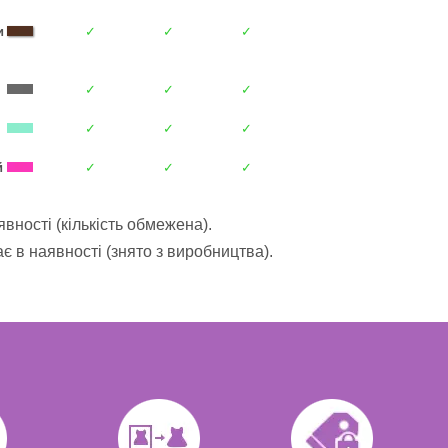
и
✓
✓
✓
✓
✓
✓
✓
✓
✓
й
✓
✓
✓
вності (кількість обмежена).
 в наявності (знято з виробництва).