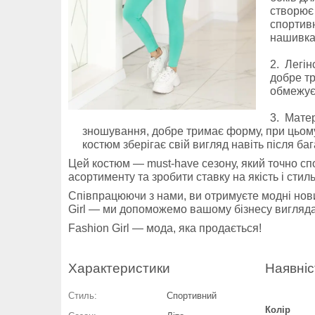
створює 
спортивн
нашивка 
Легін
добре тр
обмежує 
Матері
зношування, добре тримає форму, при цьому
костюм зберігає свій вигляд навіть після ба
Цей костюм — must-have сезону, який точно с
асортименту та зробити ставку на якість і стиль
Співпрацюючи з нами, ви отримуєте модні нови
Girl — ми допоможемо вашому бізнесу виглядат
Fashion Girl — мода, яка продається!
Характеристики
Наявніс
Стиль:
Спортивний
Колір