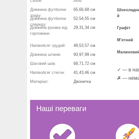
Сезон:
Літо
Довжина футболки
65,66,68 см
Шоколадн
ззаду:
й
Довжина футболки
52,54,55 см
спереду:
Довжина рукава від
:
29,31,34 см
Графіт
горловини
М'ятний
Напівобсяг грудей:
49,53,57 см
Малинови
Довжина штанів:
93,97,99 см
Шаговий шов:
68,71,72 см
✓ — в ная
Напівобсяг стегон:
41,43,46 см
✗
— немає
Матеріал:
Двонитка
Наші переваги