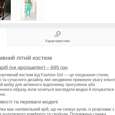
Характеристики
ивний літній костюм
ріб (не дропшипінг) – 695 грн
портивний костюм від Fashion Girl — це поєднання стилю,
і та сучасного дизайну, яке неодмінно приверне увагу клієнт
й вибір для активного відпочинку, прогулянок або
нного образу, коли хочеться виглядати модно й почуватися
но.
вості та переваги моделі
ка має напіввільний крій, що не сковує рухів, із розрізами з
ля додаткового комфорту та свободи. Подовжена спинка