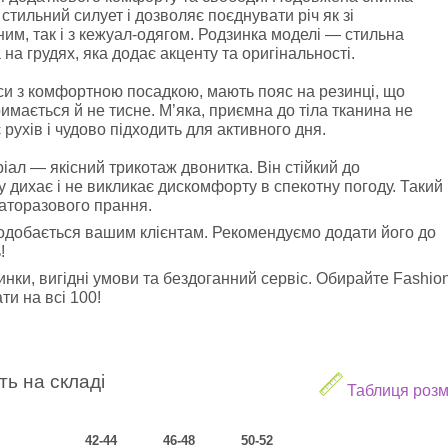
стильний силует і дозволяє поєднувати річ як зі
им, так і з кежуал-одягом. Родзинка моделі — стильна
на грудях, яка додає акценту та оригінальності.
си з комфортною посадкою, мають пояс на резинці, що
имається й не тисне. М’яка, приємна до тіла тканина не
рухів і чудово підходить для активного дня.
ал — якісний трикотаж двонитка. Він стійкий до
 дихає і не викликає дискомфорту в спекотну погоду. Такий
гаторазового прання.
подобається вашим клієнтам. Рекомендуємо додати його до
!
нки, вигідні умови та бездоганний сервіс. Обирайте Fashio
и на всі 100!
ть на складі
Таблиця розм
42-44
46-48
50-52