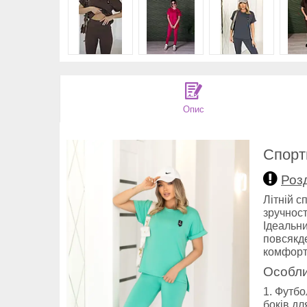
Опис
Спорт
Розд
Літній с
зручност
Ідеальни
повсякде
комфорт
Особли
Футбол
боків д