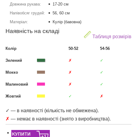
Довжина рукава:
17-20 см
Напівобсяг грудей:
56, 60 см
Матеріал:
Кулір (бавовна)
Наявність на складі
Таблиця розмірів
Колір
50-52
54-56
Зелений
✗
✓
Мокко
✗
✓
Малиновий
✗
✓
Жовтий
✓
✗
✓ — в наявності (кількість не обмежена).
✗
— немає в наявності (знято з виробництва).