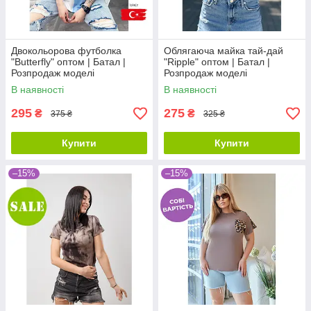
Двокольорова футболка
Облягаюча майка тай-дай
"Butterfly" оптом | Батал |
"Ripple" оптом | Батал |
Розпродаж моделі
Розпродаж моделі
В наявності
В наявності
295
275
₴
₴
375 ₴
325 ₴
Купити
Купити
–15%
–15%