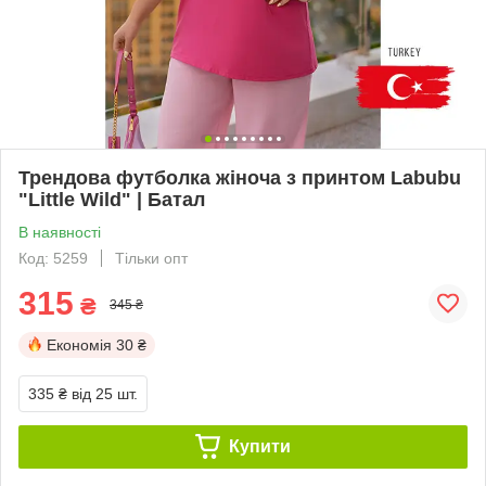
Трендова футболка жіноча з принтом Labubu
"Little Wild" | Батал
В наявності
Код: 5259
Тільки опт
315
₴
345 ₴
Економія
30 ₴
335 ₴
від 25 шт.
Купити