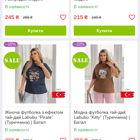
В наявності
В наявності
245
215
₴
₴
285 ₴
245 ₴
Купити
Купити
–10%
–10%
Жіноча футболка з ефектом
Модна футболка тай-дай
тай-дай Labubu "Pirate"
Labubu "Kitty" (Туреччина) |
(Туреччина) | Батал
Батал
В наявності
В наявності