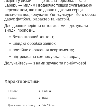
Акцент у дизайні — це якісна термоналіпка із
Labubu — милим і водночас трішки хуліганським
персонажем, що вже давно підкорив серця
мільйонів поціновувачів к’ют-культури. Його образ
дарує футболці характер та настрій.
Для дропшиперів та оптовиків ми підготували
вигідні пропозиції:
безкоштовний контент;
швидка обробка заявок;
постійне оновлення асортименту;
підтримка на кожному етапі співпраці.
Долучайтесь — з нами зручно та прибутково!
Характеристики
Стиль:
Casual
Сезон:
Літо
Довжина по спинці:
67-73 см