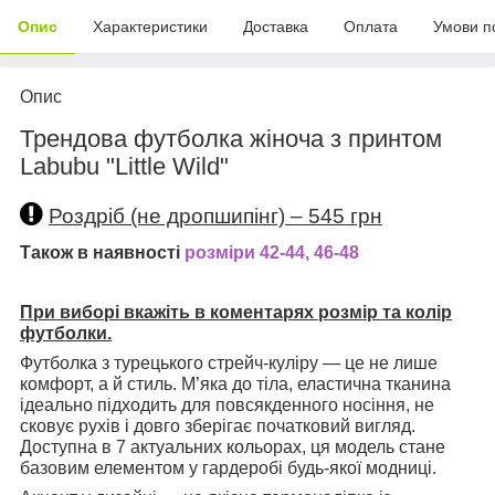
Опис
Характеристики
Доставка
Оплата
Умови п
Опис
Трендова футболка жіноча з принтом
Labubu "Little Wild"
Роздріб (не дропшипінг) – 545 грн
Також в наявності
розміри 42-44, 46-48
При виборі вкажіть в коментарях розмір та колір
футболки.
Футболка з турецького стрейч-куліру — це не лише
комфорт, а й стиль. М’яка до тіла, еластична тканина
ідеально підходить для повсякденного носіння, не
сковує рухів і довго зберігає початковий вигляд.
Доступна в 7 актуальних кольорах, ця модель стане
базовим елементом у гардеробі будь-якої модниці.