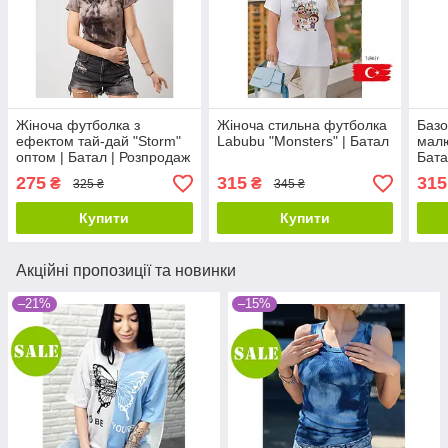
Жіноча футболка з
Жіноча стильна футболка
Базо
ефектом тай-дай "Storm"
Labubu "Monsters" | Батал
малю
оптом | Батал | Розпродаж
Бат
моделі
275
315
315
₴
₴
325 ₴
345 ₴
Купити
Купити
Акційні пропозиції та новинки
–21%
–15%