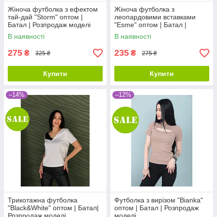
Жіноча футболка з ефектом
Жіноча футболка з
тай-дай "Storm" оптом |
леопардовими вставками
Батал | Розпродаж моделі
"Esme" оптом | Батал |
Розпродаж моделі
В наявності
В наявності
275
235
₴
₴
325 ₴
275 ₴
Купити
Купити
–14%
–12%
Трикотажна футболка
Футболка з вирізом "Bianka"
"Black&White" оптом | Батал|
оптом | Батал | Розпродаж
Розпродаж моделі
моделі