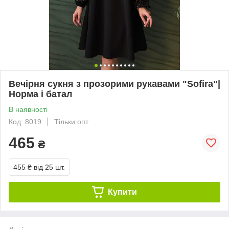
Вечірня сукня з прозорими рукавами "Sofira"|
Норма і батал
В наявності
Код: 8019
Тільки опт
465
₴
455 ₴
від 25 шт.
Купити