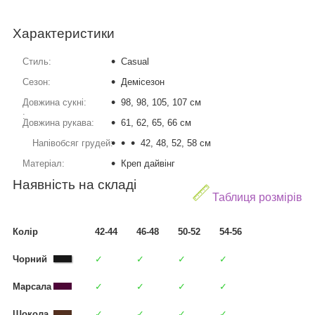
Характеристики
Стиль:
Casual
Сезон:
Демісезон
Довжина сукні:
98, 98, 105, 107 см
:
Довжина рукава:
61, 62, 65, 66 см
Напівобсяг грудей:
42, 48, 52, 58 см
Матеріал:
Креп дайвінг
Наявність на складі
Таблиця розмірів
Колір
42-44
46-48
50-52
54-56
Чорний
✓
✓
✓
✓
Марсала
✓
✓
✓
✓
Шокола
✓
✓
✓
✓