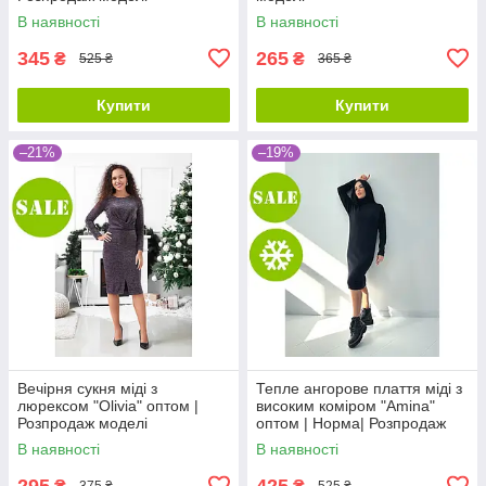
В наявності
В наявності
345
265
₴
₴
525 ₴
365 ₴
Купити
Купити
–21%
–19%
Вечірня сукня міді з
Тепле ангорове плаття міді з
люрексом "Olivia" оптом |
високим коміром "Amina"
Розпродаж моделі
оптом | Норма| Розпродаж
моделі
В наявності
В наявності
295
425