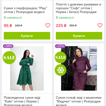
Плаття з довгими рукавами в
Сукня з перфорацією "Play"
горошок "Софі" оптом |
оптом | Розпродаж моделі
Норма і батал| Розпродаж
В наявності
В наявності
95
225
₴
₴
160 ₴
355 ₴
Купити
Купити
–34%
–27%
Повсякденна сукня міді
Сукня-гольф міді з кишенями
"Kate" оптом | Норма |
"Мадлен" оптом | Розпродаж
Розпродаж моделі
моделі