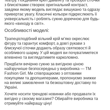
театру. Поєднання креп дайвінгу та прозорої сіточки
з блискітками створює оригінальний контраст,
завдяки якому модель виглядає вишукано та одразу
привертає увагу. Класичні кольори підкреслюють її
універсальність і роблять сукню доречною для будь-
якого «виходу в світ».
Особливості моделі:
Трапецієподібний вільний крій м’яко окреслює
фігуру та гарантує комфорт, а довгі рукави з
блискучої сіточки додають образу святковості й
особливого шарму. У цій моделі ви почуватиметеся
впевнено та виглядатимете карколомно.
Придбати вечірню сукню за вигідною ціною
найзручніше безпосередньо у виробника — ТМ
Fashion Girl. Ми співпрацюємо з оптовими
покупцями та дропшиперами, пропонуємо знижки
на великі замовлення та безкоштовну доставку по
Україні.
Хочете носити трендові новинки або продавати їх
вигідно у своєму магазині? Обирайте виробника та
отримуйте найкращу ціну!