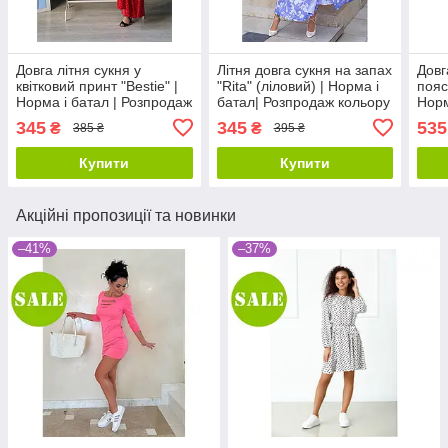
Довга літня сукня у
Літня довга сукня на запах
Довг
квітковий принт "Bestie" |
"Rita" (ліловий) | Норма і
пояс
Норма і батал | Розпродаж
батал| Розпродаж кольору
Норм
моделі
моде
345
345
535
₴
₴
385 ₴
395 ₴
Купити
Купити
Акційні пропозиції та новинки
–41%
–37%