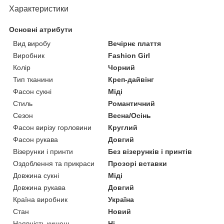
Характеристики
Основні атрибути
Вид виробу
Вечірнє плаття
Виробник
Fashion Girl
Колір
Чорний
Тип тканини
Креп-дайвінг
Фасон сукні
Міді
Стиль
Романтичний
Сезон
Весна/Осінь
Фасон вирізу горловини
Круглий
Фасон рукава
Довгий
Візерунки і принти
Без візерунків і принтів
Оздоблення та прикраси
Прозорі вставки
Довжина сукні
Міді
Довжина рукава
Довгий
Країна виробник
Україна
Стан
Новий
Наявність кишень
Ні