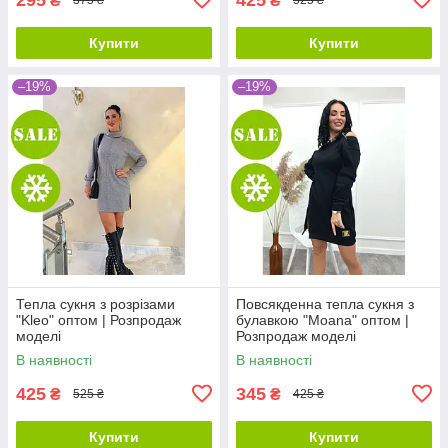
₴
₴
375 ₴
525 ₴
Купити
Купити
–19%
–19%
Тепла сукня з розрізами
Повсякденна тепла сукня з
"Kleo" оптом | Розпродаж
булавкою "Moana" оптом |
моделі
Розпродаж моделі
В наявності
В наявності
425
345
₴
₴
525 ₴
425 ₴
Купити
Купити