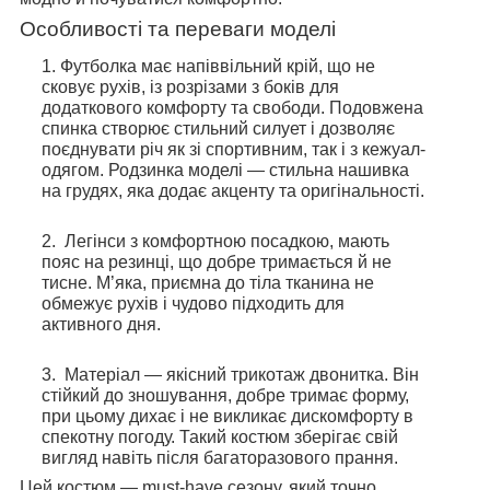
Особливості та переваги моделі
Футболка має напіввільний крій, що не
сковує рухів, із розрізами з боків для
додаткового комфорту та свободи. Подовжена
спинка створює стильний силует і дозволяє
поєднувати річ як зі спортивним, так і з кежуал-
одягом. Родзинка моделі — стильна нашивка
на грудях, яка додає акценту та оригінальності.
Легінси з комфортною посадкою, мають
пояс на резинці, що добре тримається й не
тисне. М’яка, приємна до тіла тканина не
обмежує рухів і чудово підходить для
активного дня.
Матеріал — якісний трикотаж двонитка. Він
стійкий до зношування, добре тримає форму,
при цьому дихає і не викликає дискомфорту в
спекотну погоду. Такий костюм зберігає свій
вигляд навіть після багаторазового прання.
Цей костюм — must-have сезону, який точно