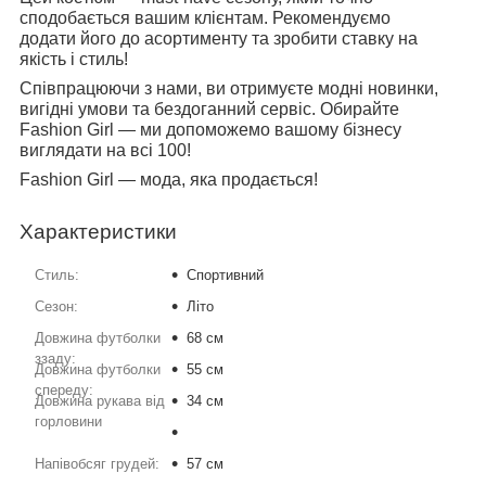
сподобається вашим клієнтам. Рекомендуємо
додати його до асортименту та зробити ставку на
якість і стиль!
Співпрацюючи з нами, ви отримуєте модні новинки,
вигідні умови та бездоганний сервіс. Обирайте
Fashion Girl — ми допоможемо вашому бізнесу
виглядати на всі 100!
Fashion Girl — мода, яка продається!
Характеристики
Стиль:
Спортивний
Сезон:
Літо
Довжина футболки
68 см
ззаду:
Довжина футболки
55 см
спереду:
Довжина рукава від
:
34 см
горловини
Напівобсяг грудей:
57 см