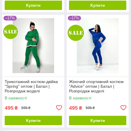
Купити
Купити
–17%
–17%
Трикотажний костюм-двійка
Жіночий спортивний костюм
"Spring" оптом | Батал |
"Advice" оптом | Батал |
Розпродаж моделі
Розпродаж моделі
В наявності
В наявності
495
495
₴
₴
595 ₴
595 ₴
Купити
Купити