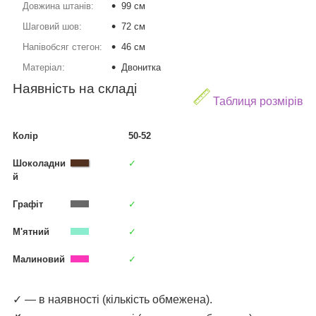
Довжина штанів:
99 см
Шаговий шов:
72 см
Напівобсяг стегон:
46 см
Матеріал:
Двонитка
Наявність на складі
Таблиця розмірів
Колір
50-52
Шоколадни
✓
й
Графіт
✓
М'ятний
✓
Малиновий
✓
✓ — в наявності (кількість обмежена).