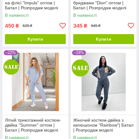
на флісі "Impuls" оптом |
бриджами "Dion" оптом |
Батал | Розпродаж моделі
Батал | Розпродаж моделі
В наявності
В наявності
450
345
₴
₴
625 ₴
445 ₴
Купити
Купити
–22%
–19%
Літній трикотажний костюм-
Жіночий костюм-двійка з
двійка "Summer" оптом |
капюшоном "Rainbow"| Батал
Батал | Розпродаж моделі
| Розпродаж моделі
В наявності
В наявності