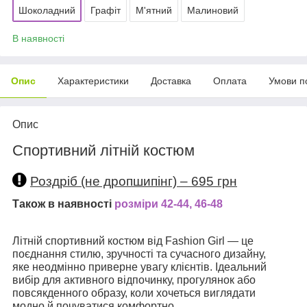
Шоколадний
Графіт
М'ятний
Малиновий
В наявності
Опис
Характеристики
Доставка
Оплата
Умови п
Опис
Спортивний літній костюм
Роздріб (не дропшипінг) – 695 грн
Також в наявності
розміри 42-44, 46-48
Літній спортивний костюм від Fashion Girl — це
поєднання стилю, зручності та сучасного дизайну,
яке неодмінно приверне увагу клієнтів. Ідеальний
вибір для активного відпочинку, прогулянок або
повсякденного образу, коли хочеться виглядати
модно й почуватися комфортно.