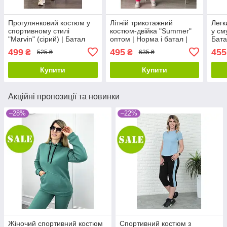
Прогулянковий костюм у
Літній трикотажний
Легк
спортивному стилі
костюм-двійка "Summer"
у см
"Marvin" (сірий) | Батал
оптом | Норма і батал |
Бата
Розпродаж моделі
499
495
455
₴
₴
525 ₴
635 ₴
Купити
Купити
Акційні пропозиції та новинки
–28%
–22%
Жіночий спортивний костюм
Спортивний костюм з