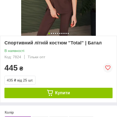
Спортивний літній костюм "Total" | Батал
В наявності
Код: 7824
Тільки опт
445
₴
435 ₴
від 25 шт.
Купити
Колір