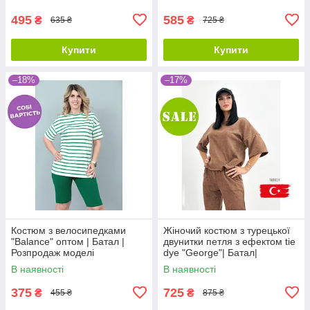
495
585
₴
₴
635 ₴
725 ₴
Купити
Купити
–18%
–17%
Костюм з велосипедками
Жіночий костюм з турецької
"Balance" оптом | Батал |
двунитки петля з ефектом tie
Розпродаж моделі
dye "George"| Батал|
Розпродаж моделі
В наявності
В наявності
375
725
₴
₴
455 ₴
875 ₴